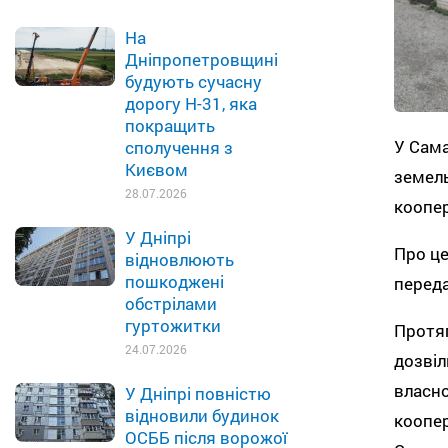
На
Дніпропетровщині
будують сучасну
дорогу Н-31, яка
покращить
У Сама
сполучення з
Києвом
земель
28.07.2026
коопе
У Дніпрі
Про це
відновлюють
пошкоджені
перед
обстрілами
гуртожитки
Протяг
24.07.2026
дозвіл
власно
У Дніпрі повністю
відновили будинок
коопер
ОСББ після ворожої