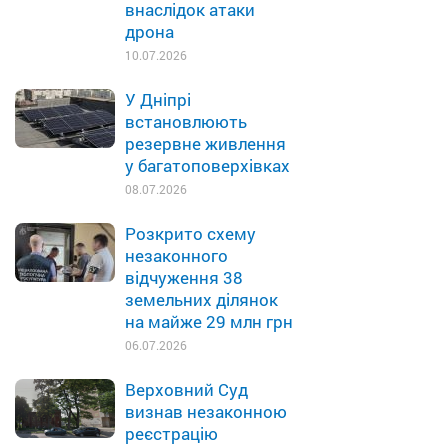
внаслідок атаки
дрона
10.07.2026
У Дніпрі
встановлюють
резервне живлення
у багатоповерхівках
08.07.2026
Розкрито схему
незаконного
відчуження 38
земельних ділянок
на майже 29 млн грн
06.07.2026
Верховний Суд
визнав незаконною
реєстрацію