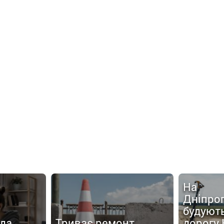
На
Дніпро
будують
нда
Триває ремонт
дорогу 