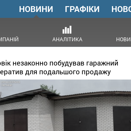
НОВИНИ
ГРАФІКИ
НОВ
ГОЛОВНЕ
МЕНЮ
В
МПАНІЙ
АНАЛІТИКА
НОВИ
вік незаконно побудував гаражний
ератив для подальшого продажу