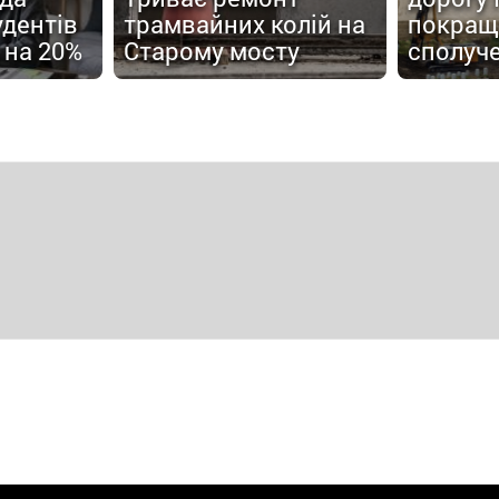
удентів
трамвайних колій на
покращ
 на 20%
Старому мосту
сполуч