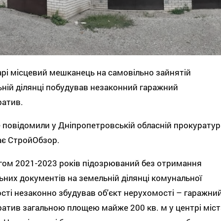
рі місцевий мешканець на самовільно зайнятій
ній ділянці побудував незаконний гаражний
ратив.
 повідомили у Дніпропетровській обласній прокуратурі
ає СтройОбзор.
ом 2021-2023 років підозрюваний без отримання
ьних документів на земельній ділянці комунальної
сті незаконно збудував об'єкт нерухомості – гаражни
атив загальною площею майже 200 кв. м у центрі міст