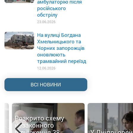
амбулаторію після
російського
обстрілу
23.06.2026
На вулиці Богдана
Хмельницького та
Чорних запорожців
оновлюють
трамвайний переїзд
12.06.2026
ВСІ НОВИНИ
Розкрито схему
незаконного
відчуження 38
У Дніпрі оре