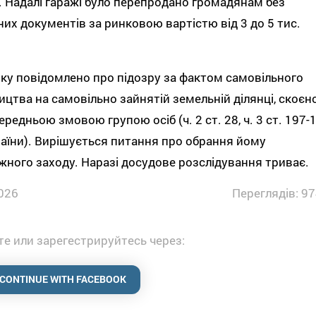
 Надалі гаражі було перепродано громадянам без
них документів за ринковою вартістю від 3 до 5 тис.
ку повідомлено про підозру за фактом самовільного
ицтва на самовільно зайнятій земельній ділянці, скоєно
ередньою змовою групою осіб (ч. 2 ст. 28, ч. 3 ст. 197-
аїни). Вирішується питання про обрання йому
жного заходу. Наразі досудове розслідування триває.
026
Переглядів: 97
е или зарегестрируйтесь через:
CONTINUE WITH FACEBOOK