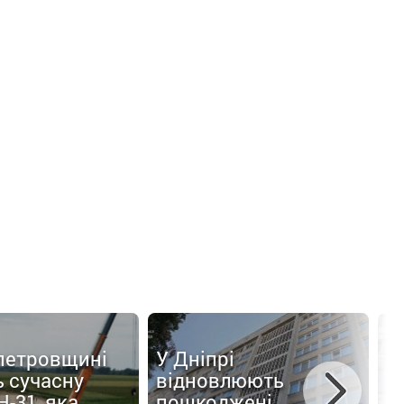
петровщині
У Дніпрі
 сучасну
відновлюють
У
Н-31, яка
пошкоджені
в