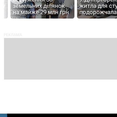
 у
земельних ділянок
житла для ст
на майже 29 млн грн
подорожчала