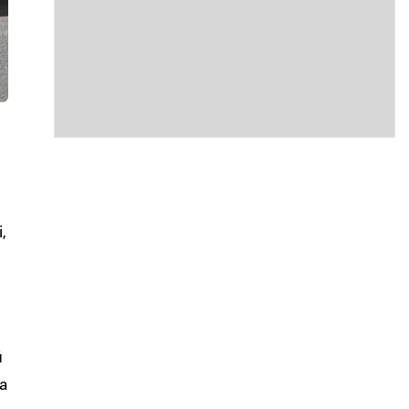
,
й
а