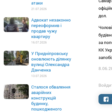
Самар.
атаки
офіцій
21.07.2026
дол.
Адвокат незаконно
переоформив і
Чолові
продав чужу
будівн
квартиру
за поп
16.07.2026
КК Укр
У Придніпровську
запобі
оновлюють ділянку
вулиці Олександра
8.06.2
Данченка
13.07.2026
Войдит
Сталося обвалення
аварійних
конструкцій
будинку,
пошкодженого