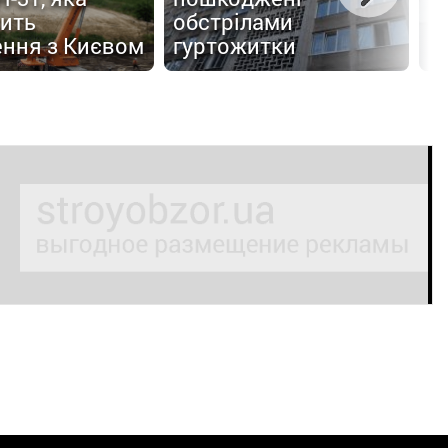
ить
обстрілами
О
ення з Києвом
гуртожитки
а