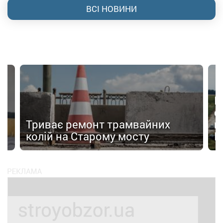
ВСІ НОВИНИ
Н
с
Триває ремонт трамвайних
п
колій на Старому мосту
К