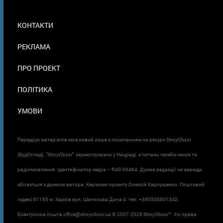
МЕНЮ
КОНТАКТИ
В
ПОДВАЛЕ
РЕКЛАМА
ПРО ПРОЕКТ
ПОЛІТИКА
УМОВИ
Передрук матеріалів можливий лише з посиланням на ресурс StroyObzor
(БудОгляд). "StroyObzor" зареєстровано у Нацраді з питань телебачення та
радіомовлення. Ідентифікатор медіа – R40-06464. Думка редакції не завжди
збігається з думкою автора. Керівник проєкту Олексій Карпушенко. Поштовий
індекс 61165 м. Харків вул. Шатилова Дача 4. тел. +380505801342.
Електронна пошта office@stroyobzor.ua © 2007-
2026 StroyObzor™. Усі права