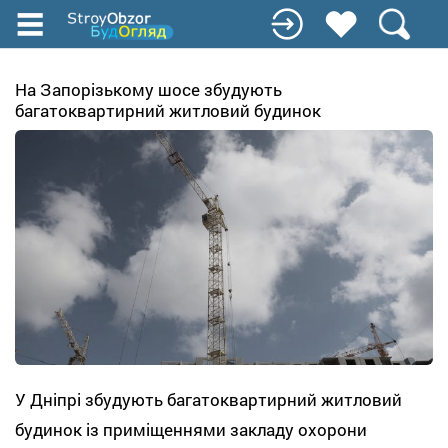
Перейти
до
основного
вмісту
На Запорізькому шосе збудують
багатоквартирний житловий будинок
У Дніпрі збудують багатоквартирний житловий
будинок із приміщеннями закладу охорони