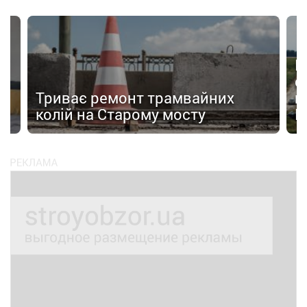
Н
с
Триває ремонт трамвайних
п
колій на Старому мосту
К