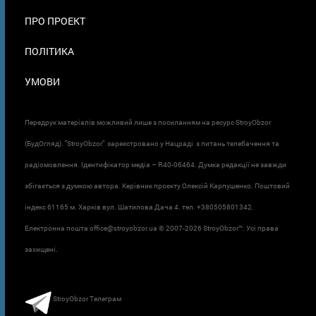
ПРО ПРОЕКТ
ПОЛІТИКА
УМОВИ
Передрук матеріалів можливий лише з посиланням на ресурс StroyObzor
(БудОгляд). "StroyObzor" зареєстровано у Нацраді з питань телебачення та
радіомовлення. Ідентифікатор медіа – R40-06464. Думка редакції не завжди
збігається з думкою автора. Керівник проєкту Олексій Карпушенко. Поштовий
індекс 61165 м. Харків вул. Шатилова Дача 4. тел. +380505801342.
Електронна пошта office@stroyobzor.ua © 2007-
2026 StroyObzor™. Усі права
захищені.
StroyObzor Телеграм