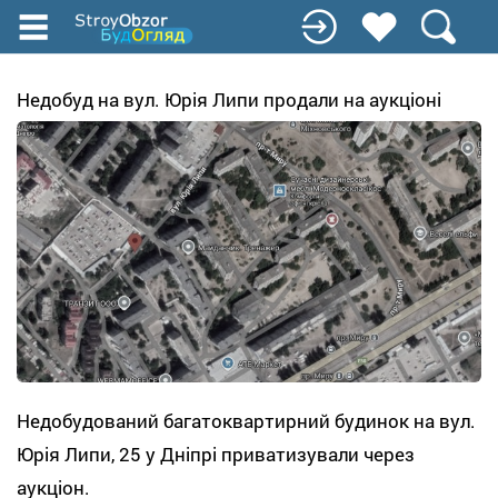
Перейти
до
основного
вмісту
Недобуд на вул. Юрія Липи продали на аукціоні
Недобудований багатоквартирний будинок на вул.
Юрія Липи, 25 у Дніпрі приватизували через
аукціон.