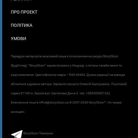
ПРО ПРОЕКТ
ПОЛІТИКА
УМОВИ
Передрук матеріалів можливий лише з посиланням на ресурс StroyObzor
(БудОгляд). "StroyObzor" зареєстровано у Нацраді з питань телебачення та
радіомовлення. Ідентифікатор медіа – R40-06464. Думка редакції не завжди
збігається з думкою автора. Керівник проєкту Олексій Карпушенко. Поштовий
індекс 61165 м. Харків вул. Шатилова Дача 4. тел. +380505801342.
Електронна пошта office@stroyobzor.ua © 2007-
2026 StroyObzor™. Усі права
захищені.
StroyObzor Телеграм