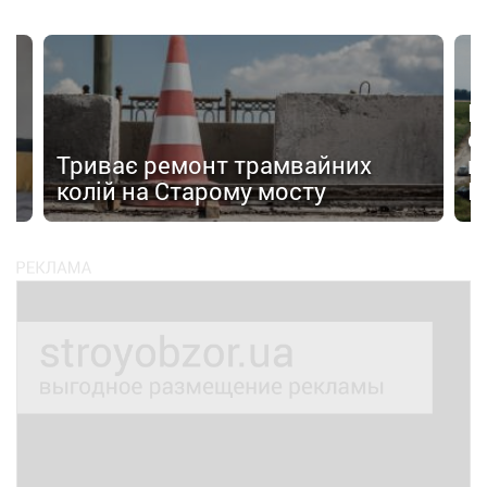
Н
с
Триває ремонт трамвайних
п
колій на Старому мосту
К