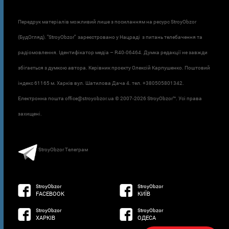
Передрук матеріалів можливий лише з посиланням на ресурс StroyObzor
(БудОгляд). "StroyObzor" зареєстровано у Нацраді з питань телебачення та
радіомовлення. Ідентифікатор медіа – R40-06464. Думка редакції не завжди
збігається з думкою автора. Керівник проєкту Олексій Карпушенко. Поштовий
індекс 61165 м. Харків вул. Шатилова Дача 4. тел. +380505801342.
Електронна пошта office@stroyobzor.ua © 2007-
2026 StroyObzor™. Усі права
захищені.
StroyObzor Телеграм
StroyObzor
StroyObzor
FACEBOOK
КИЇВ
StroyObzor
StroyObzor
ХАРКІВ
ОДЕСА