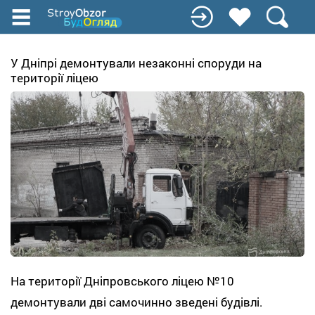
Перейти
до
основного
вмісту
У Дніпрі демонтували незаконні споруди на
території ліцею
На території Дніпровського ліцею №10
демонтували дві самочинно зведені будівлі.