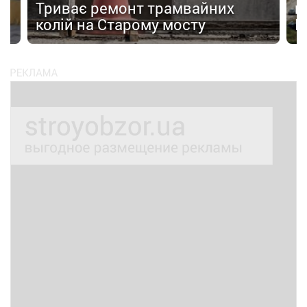
Триває ремонт трамвайних
п
колій на Старому мосту
К