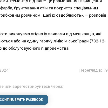
ами. Ремонт у під'їзді — це розмивання і зачищення
 фарби, ґрунтування стін та покриття спеціальним
рибковим розчином. Далі їх оздоблюють», — розповів
боти виконуємо згідно із заявами від мешканців, які
ються або на єдину гарячу лінію міської ради (732-12-
бо до обслуговуючого підприємства.
2024
Переглядів: 19
е или зарегестрируйтесь через:
CONTINUE WITH FACEBOOK