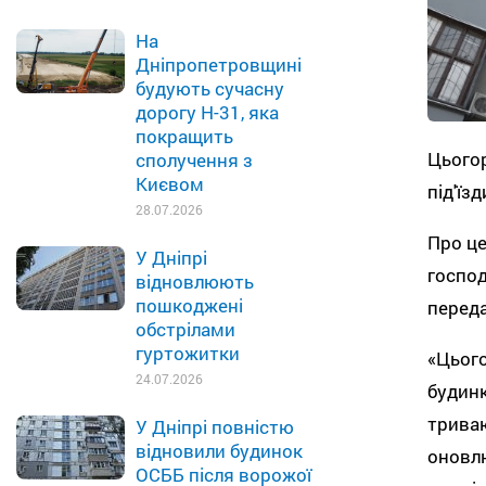
На
Дніпропетровщині
будують сучасну
дорогу Н-31, яка
покращить
Цьогор
сполучення з
Києвом
під'їзд
28.07.2026
Про ц
У Дніпрі
господ
відновлюють
пошкоджені
перед
обстрілами
гуртожитки
«Цього
24.07.2026
будинк
триваю
У Дніпрі повністю
відновили будинок
оновлю
ОСББ після ворожої