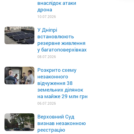
внаслідок атаки
дрона
10.07.2026
У Дніпрі
встановлюють
резервне живлення
у багатоповерхівках
08.07.2026
Розкрито схему
незаконного
відчуження 38
земельних ділянок
на майже 29 млн грн
06.07.2026
Верховний Суд
визнав незаконною
реєстрацію