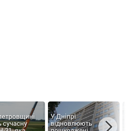
петровщині
У Дніпрі
 сучасну
відновлюють
У
Н-31, яка
пошкоджені
в