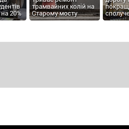
удентів
трамвайних колій на
покращ
 на 20%
Старому мосту
сполуч