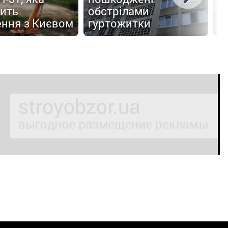
ить
обстрілами
О
ення з Києвом
гуртожитки
а