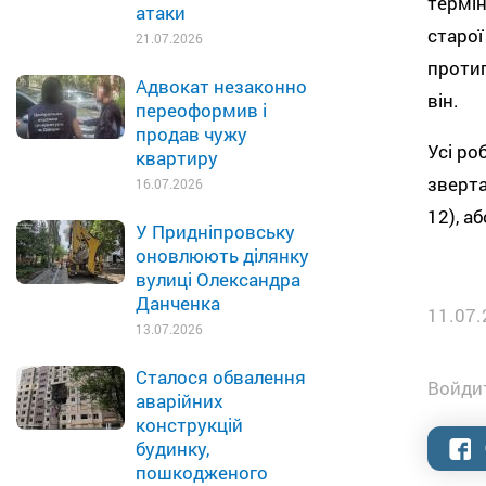
термін
атаки
старої
21.07.2026
протиг
Адвокат незаконно
він.
переоформив і
продав чужу
Усі ро
квартиру
зверта
16.07.2026
12), а
У Придніпровську
оновлюють ділянку
вулиці Олександра
Данченка
11.07.
13.07.2026
Сталося обвалення
Войдит
аварійних
конструкцій
будинку,
пошкодженого