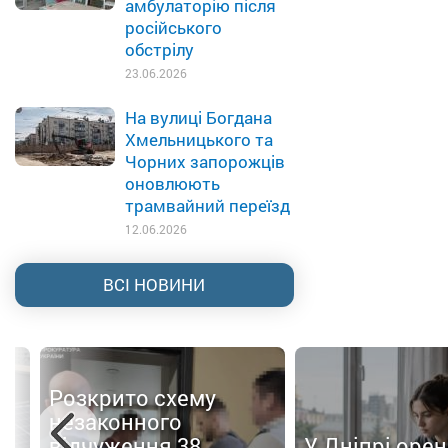
амбулаторію після
російського
обстрілу
23.06.2026
На вулиці Богдана
Хмельницького та
Чорних запорожців
оновлюють
трамвайний переїзд
12.06.2026
ВСІ НОВИНИ
Розкрито схему
незаконного
відчуження 38
У Дніпрі оре