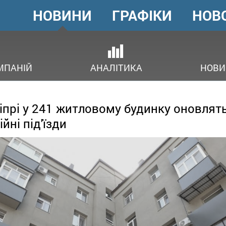
НОВИНИ
ГРАФІКИ
НОВ
ГОЛОВНЕ
МЕНЮ
В
МПАНІЙ
АНАЛІТИКА
НОВИ
іпрі у 241 житловому будинку оновлят
ійні під'їзди