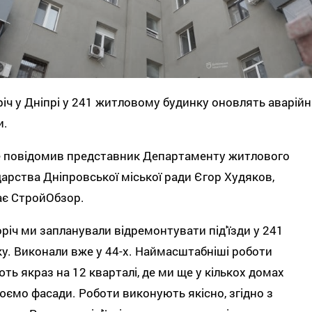
іч у Дніпрі у 241 житловому будинку оновлять аварійн
и.
е повідомив представник Департаменту житлового
арства Дніпровської міської ради Єгор Худяков,
ає СтройОбзор.
річ ми запланували відремонтувати під'їзди у 241
у. Виконали вже у 44-х. Наймасштабніші роботи
ть якраз на 12 кварталі, де ми ще у кількох домах
ємо фасади. Роботи виконують якісно, згідно з