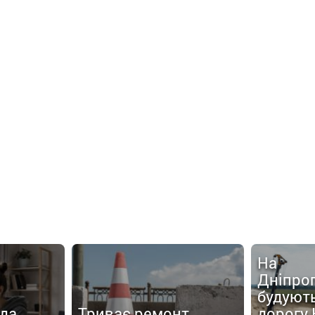
На
Дніпро
будують
нда
Триває ремонт
дорогу 