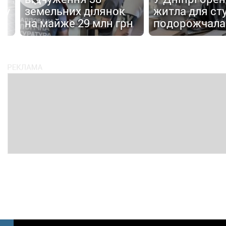
 у
земельних ділянок
житла для ст
на майже 29 млн грн
подорожчала