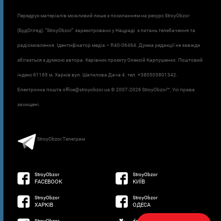
Передрук матеріалів можливий лише з посиланням на ресурс StroyObzor
(БудОгляд). "StroyObzor" зареєстровано у Нацраді з питань телебачення та
радіомовлення. Ідентифікатор медіа – R40-06464. Думка редакції не завжди
збігається з думкою автора. Керівник проєкту Олексій Карпушенко. Поштовий
індекс 61165 м. Харків вул. Шатилова Дача 4. тел. +380505801342.
Електронна пошта office@stroyobzor.ua © 2007-
2026 StroyObzor™. Усі права
захищені.
StroyObzor Телеграм
StroyObzor
StroyObzor
FACEBOOK
КИЇВ
StroyObzor
StroyObzor
ХАРКІВ
ОДЕСА
StroyObzor
developed by