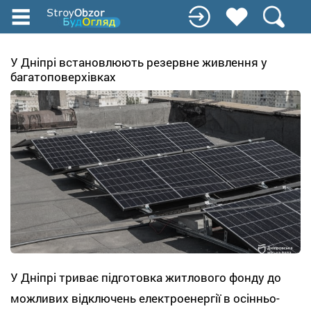
Перейти
до
основного
вмісту
У Дніпрі встановлюють резервне живлення у
багатоповерхівках
У Дніпрі триває підготовка житлового фонду до
можливих відключень електроенергії в осінньо-