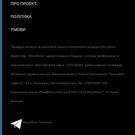
ПРО ПРОЕКТ
ПОЛІТИКА
УМОВИ
Передрук матеріалів можливий лише з посиланням на ресурс StroyObzor
(БудОгляд). "StroyObzor" зареєстровано у Нацраді з питань телебачення та
радіомовлення. Ідентифікатор медіа – R40-06464. Думка редакції не завжди
збігається з думкою автора. Керівник проєкту Олексій Карпушенко. Поштовий
індекс 61165 м. Харків вул. Шатилова Дача 4. тел. +380505801342.
Електронна пошта office@stroyobzor.ua © 2007-
2026 StroyObzor™. Усі права
захищені.
StroyObzor Телеграм