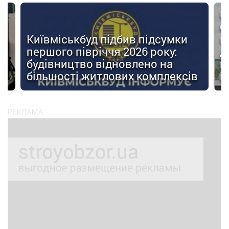
U
О
Київміськбуд підбив підсумки
м
першого півріччя 2026 року:
д
будівництво відновлено на
п
ів
більшості житлових комплексів
і