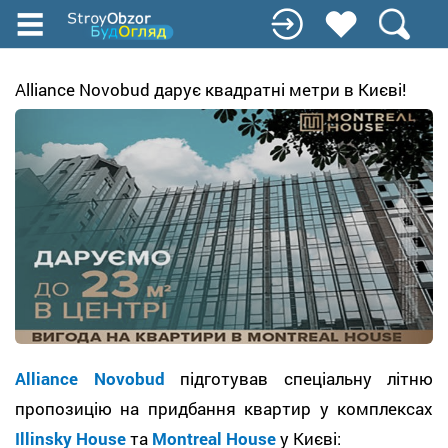
Перейти
до
основного
вмісту
Alliance Novobud дарує квадратні метри в Києві!
Alliance Novobud
підготував спеціальну літню
пропозицію на придбання квартир у комплексах
Illinsky House
та
Montreal House
у Києві: