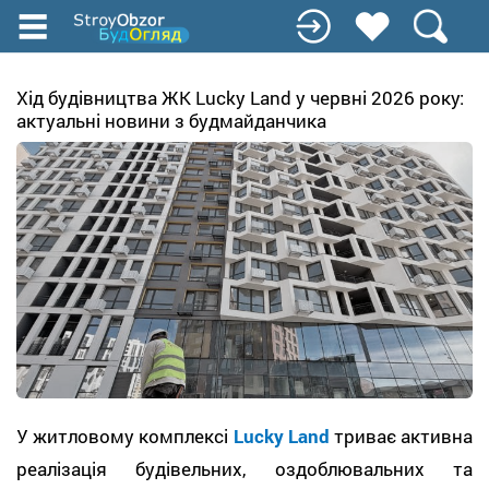
Перейти
до
основного
вмісту
Хід будівництва ЖК Lucky Land у червні 2026 року:
актуальні новини з будмайданчика
У житловому комплексі
Lucky Land
триває активна
реалізація будівельних, оздоблювальних та