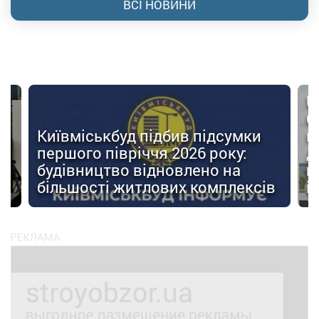
ВСІ НОВИНИ
U
О
Київміськбуд підбив підсумки
м
першого півріччя 2026 року:
д
будівництво відновлено на
п
ів
більшості житлових комплексів
і