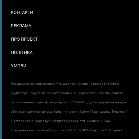
МЕНЮ
КОНТАКТИ
В
ПОДВАЛЕ
РЕКЛАМА
ПРО ПРОЕКТ
ПОЛІТИКА
УМОВИ
Передрук матеріалів можливий лише з посиланням на ресурс StroyObzor
(БудОгляд). "StroyObzor" зареєстровано у Нацраді з питань телебачення та
радіомовлення. Ідентифікатор медіа – R40-06464. Думка редакції не завжди
збігається з думкою автора. Керівник проєкту Олексій Карпушенко. Поштовий
індекс 61165 м. Харків вул. Шатилова Дача 4. тел. +380505801342.
Електронна пошта office@stroyobzor.ua © 2007-
2026 StroyObzor™. Усі права