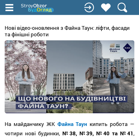
Перейти
до
основного
вмісту
Нові відео-оновлення з Файна Таун: ліфти, фасади
та фінішні роботи
На майданчику ЖК
Файна Таун
кипить робота —
чотири нові будинки,
№38, №39, №40 та №41
,