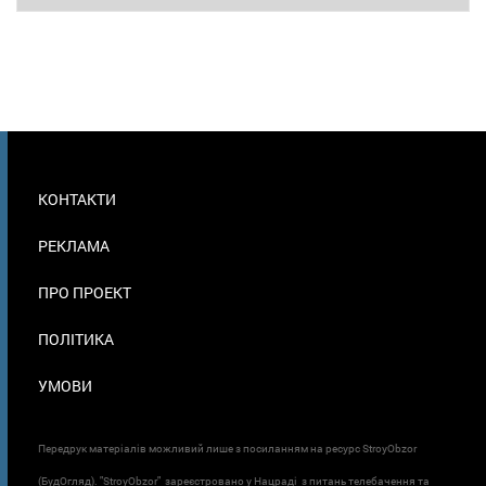
МЕНЮ
КОНТАКТИ
В
ПОДВАЛЕ
РЕКЛАМА
ПРО ПРОЕКТ
ПОЛІТИКА
УМОВИ
Передрук матеріалів можливий лише з посиланням на ресурс StroyObzor
(БудОгляд). "StroyObzor" зареєстровано у Нацраді з питань телебачення та