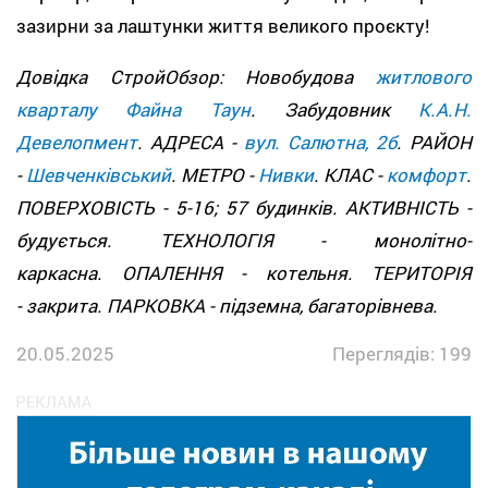
зазирни за лаштунки життя великого проєкту!
Довідка СтройОбзор: Новобудова
житлового
кварталу Файна Таун
. Забудовник
К.А.Н.
Девелопмент
. АДРЕСА -
вул. Салютна, 2б
. РАЙОН
-
Шевченківський
. МЕТРО -
Нивки
. КЛАС -
комфорт
.
ПОВЕРХОВІСТЬ - 5-16; 57 будинків. АКТИВНІСТЬ -
будується. ТЕХНОЛОГІЯ - монолітно-
каркасна. ОПАЛЕННЯ - котельня. ТЕРИТОРІЯ
- закрита. ПАРКОВКА - підземна, багаторівнева.
20.05.2025
Переглядів: 199