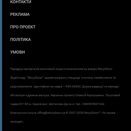
КОНТАКТИ
В
ПОДВАЛЕ
РЕКЛАМА
ПРО ПРОЕКТ
ПОЛІТИКА
УМОВИ
Передрук матеріалів можливий лише з посиланням на ресурс StroyObzor
(БудОгляд). "StroyObzor" зареєстровано у Нацраді з питань телебачення та
радіомовлення. Ідентифікатор медіа – R40-06464. Думка редакції не завжди
збігається з думкою автора. Керівник проєкту Олексій Карпушенко. Поштовий
індекс 61165 м. Харків вул. Шатилова Дача 4. тел. +380505801342.
Електронна пошта office@stroyobzor.ua © 2007-
2026 StroyObzor™. Усі права
захищені.