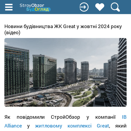
Перейти
до
основного
вмісту
Новини будівництва ЖК Great у жовтні 2024 року
(відео)
Як повідомили СтройОбзор у компанії
IB
Alliance
у
житловому комплексі Great
, який