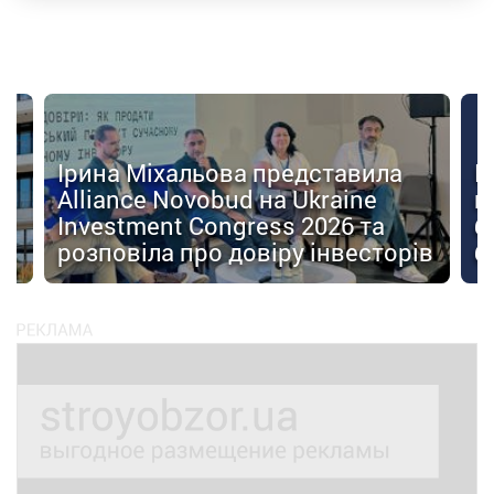
Ірина Міхальова представила
К
Alliance Novobud на Ukraine
п
Investment Congress 2026 та
б
розповіла про довіру інвесторів
б