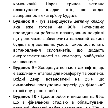
комунікацій. Наразі триває активне
влаштування кладки стін, що додає
завершеності екстер'єру будівлі.
Будинок 8
- Тут завершують цегляну кладку,
яка вже готова на 90%. Інтенсивно
проводяться роботи з влаштування покрівлі,
що допоможе забезпечити належний захист
будівлі від зовнішніх умов. Також розпочато
встановлення склопакетів, що додасть
енергоефективності та комфорту майбутнім
мешканцям.
Будинок 9
- Завершується монтаж ліфтів, що
є важливим етапом для комфорту та безпеки.
Вхідні двері встановлені на 25%, що
символізує поступовий перехід до фінальної
стадії внутрішніх робіт.
Будинок 10
- Дахові роботи виконані на 95%,
що є фінальною стадією в облаштуванні
покрівлі. Фасадні роботи завершені на 72%, а