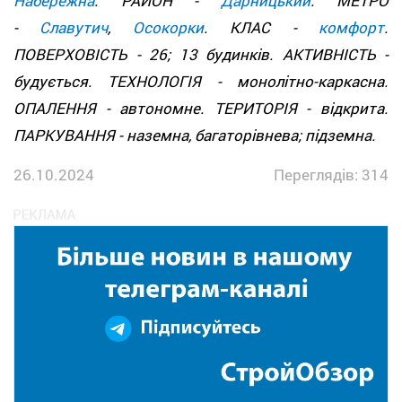
Набережна
. РАЙОН -
Дарницький
. МЕТРО
-
Славутич
,
Осокорки
. КЛАС -
комфорт
.
ПОВЕРХОВІСТЬ - 26; 13 будинків. АКТИВНІСТЬ -
будується. ТЕХНОЛОГІЯ - монолітно-каркасна.
ОПАЛЕННЯ - автономне. ТЕРИТОРІЯ - відкрита.
ПАРКУВАННЯ - наземна, багаторівнева; підземна.
26.10.2024
Переглядів: 314