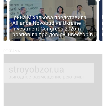
Ірина Міхальова представила
К
Alliance Novobud на Ukraine
п
Investment Congress 2026 та
б
розповіла про довіру інвесторів
б