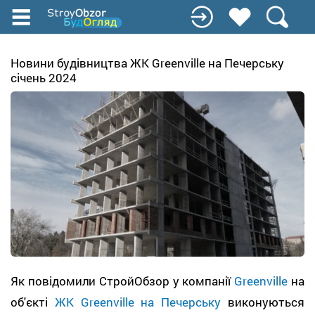
Перейти
до
основного
вмісту
Новини будівництва ЖК Greenville на Печерську
січень 2024
Як повідомили СтройОбзор у компанії
Greenville
на
об'єкті
ЖК Greenville на Печерську
виконуються