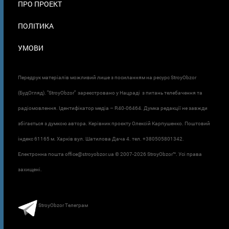
ПРО ПРОЕКТ
ПОЛІТИКА
УМОВИ
Передрук матеріалів можливий лише з посиланням на ресурс StroyObzor
(БудОгляд). "StroyObzor" зареєстровано у Нацраді з питань телебачення та
радіомовлення. Ідентифікатор медіа – R40-06464. Думка редакції не завжди
збігається з думкою автора. Керівник проєкту Олексій Карпушенко. Поштовий
індекс 61165 м. Харків вул. Шатилова Дача 4. тел. +380505801342.
Електронна пошта office@stroyobzor.ua © 2007-
2026 StroyObzor™. Усі права
захищені.
StroyObzor Телеграм