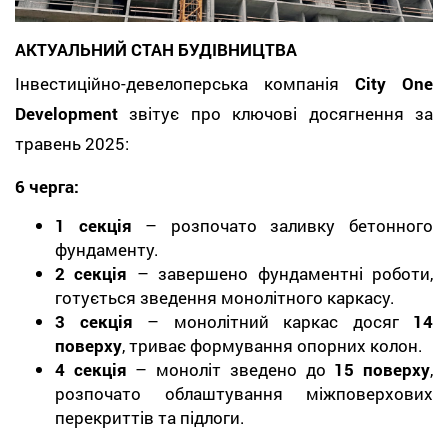
АКТУАЛЬНИЙ СТАН БУДІВНИЦТВА
Інвестиційно-девелоперська компанія
City One
Development
звітує про ключові досягнення за
травень 2025:
6 черга:
1 секція
– розпочато заливку бетонного
фундаменту.
2 секція
– завершено фундаментні роботи,
готується зведення монолітного каркасу.
3 секція
– монолітний каркас досяг
14
поверху
, триває формування опорних колон.
4 секція
– моноліт зведено до
15 поверху
,
розпочато облаштування міжповерхових
перекриттів та підлоги.