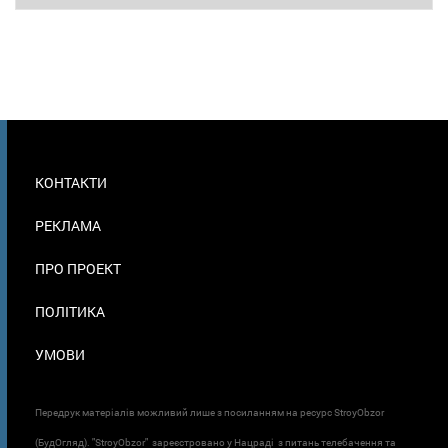
МЕНЮ
КОНТАКТИ
В
ПОДВАЛЕ
РЕКЛАМА
ПРО ПРОЕКТ
ПОЛІТИКА
УМОВИ
Передрук матеріалів можливий лише з посиланням на ресурс StroyObzor
(БудОгляд). "StroyObzor" зареєстровано у Нацраді з питань телебачення та