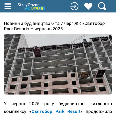
Перейти
до
основного
вмісту
Новини з будівництва 6 та 7 черг ЖК «Святобор
Park Resort» – червень 2025
У червні 2025 року будівництво житлового
комплексу
«
Святобор Park Resort
»
продовжило