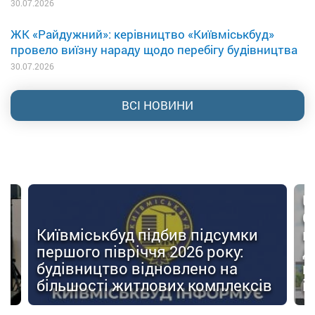
30.07.2026
ЖК «Райдужний»: керівництво «Київміськбуд»
провело виїзну нараду щодо перебігу будівництва
30.07.2026
ВСІ НОВИНИ
U
О
Київміськбуд підбив підсумки
м
першого півріччя 2026 року:
д
будівництво відновлено на
п
ів
більшості житлових комплексів
і