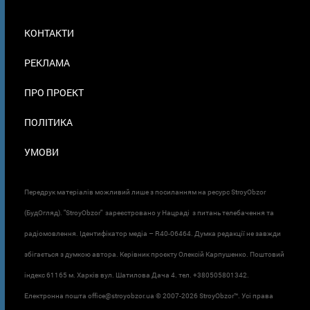
МЕНЮ
КОНТАКТИ
В
ПОДВАЛЕ
РЕКЛАМА
ПРО ПРОЕКТ
ПОЛІТИКА
УМОВИ
Передрук матеріалів можливий лише з посиланням на ресурс StroyObzor
(БудОгляд). "StroyObzor" зареєстровано у Нацраді з питань телебачення та
радіомовлення. Ідентифікатор медіа – R40-06464. Думка редакції не завжди
збігається з думкою автора. Керівник проєкту Олексій Карпушенко. Поштовий
індекс 61165 м. Харків вул. Шатилова Дача 4. тел. +380505801342.
Електронна пошта office@stroyobzor.ua © 2007-
2026 StroyObzor™. Усі права