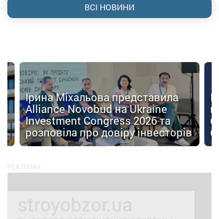
ВСІ НОВИНИ
Ірина Міхальова представила
К
Alliance Novobud на Ukraine
п
Investment Congress 2026 та
б
розповіла про довіру інвесторів
б