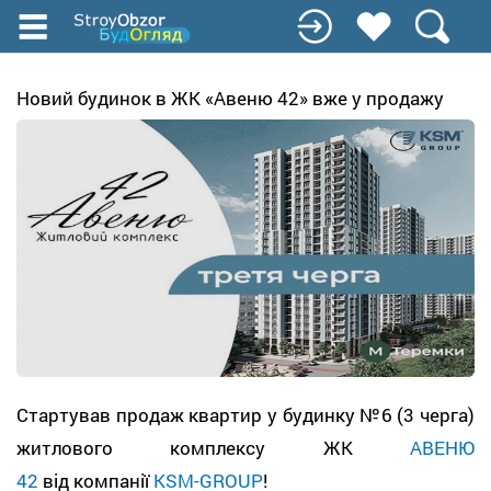
Перейти
до
основного
вмісту
Новий будинок в ЖК «Авеню 42» вже у продажу
Стартував продаж квартир у будинку №6 (3 черга)
житлового комплексу ЖК
АВЕНЮ
42
від компанії
KSM-GROUP
!