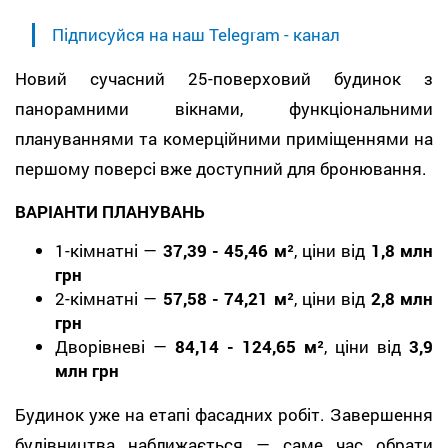
Підписуйся на наш Telegram - канал
Новий сучасний 25-поверховий будинок з
панорамними вікнами, функціональними
плануваннями та комерційними приміщеннями на
першому поверсі вже доступний для бронювання.
ВАРІАНТИ ПЛАНУВАНЬ
1-кімнатні —
37,39 - 45,46 м²
, ціни від
1,8 млн
грн
2-кімнатні —
57,58 - 74,21 м²
, ціни від
2,8 млн
грн
Дворівневі —
84,14 - 124,65 м²
, ціни від
3,9
млн грн
Будинок уже на етапі фасадних робіт. Завершення
будівництва наближається — саме час обрати