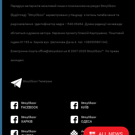
Передрук матеріалів можливий лише з посиланням на ресурс StroyObzor
(БудОгляд). "StroyObzor" зареєстровано у Нацраді з питань телебачення та
радіомовлення. Ідентифікатор медіа – R40-06464. Думка редакції не завжди
збігається з думкою автора. Керівник проєкту Олексій Карпушенко. Поштовий
індекс 61165 м. Харків вул. Шатилова Дача 4. тел. +380505801342.
Електронна пошта office@stroyobzor.ua © 2007-
2026 StroyObzor™. Усі права
захищені.
StroyObzor Телеграм
StroyObzor
StroyObzor
FACEBOOK
КИЇВ
StroyObzor
StroyObzor
ХАРКІВ
ОДЕСА
StroyObzor
developed by
ALL NEWS