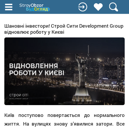
Перейти
до
основного
вмісту
Шановні інвестори! Строй Сити Development Group
відновлює роботу у Києві
Київ поступово повертається до нормального
життя. На вулицях знову з’явилися затори. Все