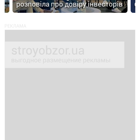
розповіла про довіру інвесторів
б