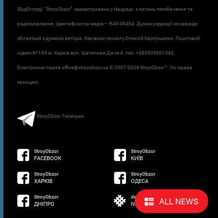
(БудОгляд). "StroyObzor" зареєстровано у Нацраді з питань телебачення та
радіомовлення. Ідентифікатор медіа – R40-06464. Думка редакції не завжди
збігається з думкою автора. Керівник проєкту Олексій Карпушенко. Поштовий
індекс 61165 м. Харків вул. Шатилова Дача 4. тел. +380505801342.
Електронна пошта office@stroyobzor.ua © 2007-
2026 StroyObzor™. Усі права
захищені.
StroyObzor Телеграм
StroyObzor
StroyObzor
FACEBOOK
КИЇВ
StroyObzor
StroyObzor
ХАРКІВ
ОДЕСА
StroyObzor
developed by
ALL NEWS
ДНІПРО
NETSOFTWARE