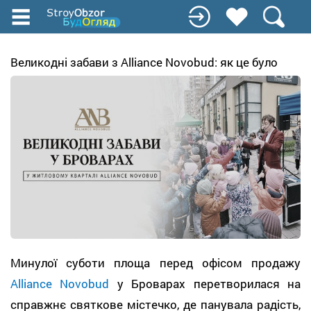
Перейти
до
основного
вмісту
Великодні забави з Alliance Novobud: як це було
Минулої суботи площа перед
офісом продажу
Alliance Novobud
у Броварах
перетворилася на
справжнє святкове містечко, де панувала радість,