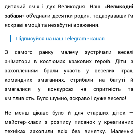
дитячий сміх і дух Великодня. Наші «
Великодні
забави
» об'єднали десятки родин, подарувавши їм
яскраві емоції та незабутні враження.
Підписуйся на наш Telegram - канал
З самого ранку малечу зустрічали веселі
аніматори в костюмах казкових героїв. Діти із
захопленням брали участь у веселих іграх,
командних змаганнях, стрибали на батуті й
змагалися у конкурсах на спритність та
кмітливість. Було шумно, яскраво і дуже весело!
Не менш цікаво було й для старших діток —
майстер-класи з розпису писанок
у креативних
техніках захопили всіх без винятку. Маленькі