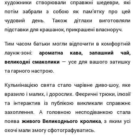
художники створювали справжні шедеври, які
потім забрали з собою як пам’ятку про цей
чудовий день. Також дітлахи виготовляли
підставки для крашанок, прикрашені власноруч.
Тим часом батьки могли відпочити в комфортній
лаунж-зоні:
ароматна кава, запашний чай,
великодні смаколики
— усе для вашого затишку
та гарного настрою.
Кульмінацією свята стало
чарівне диво-шоу
, яке
вразило і малих, і дорослих. Феєричні трюки, ілюзії
та інтерактив із публікою викликали справжнє
захоплення. А головною несподіванкою стала
поява
живого Великоднього кролика
, з яким усі
охочі мали змогу сфотографуватись.