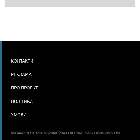
МЕНЮ
КОНТАКТИ
В
ПОДВАЛЕ
РЕКЛАМА
ПРО ПРОЕКТ
ПОЛІТИКА
УМОВИ
Передрук матеріалів можливий лише з посиланням на ресурс StroyObzor