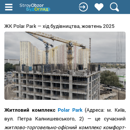
Перейти
до
основного
вмісту
ЖК Polar Park — хід будівництва, жовтень 2025
Житловий комплекс
Polar Park
(Адреса: м. Київ,
вул. Петра Калнишевського, 2) — це сучасний
житлово-торговельно-офісний комплекс комфорт-