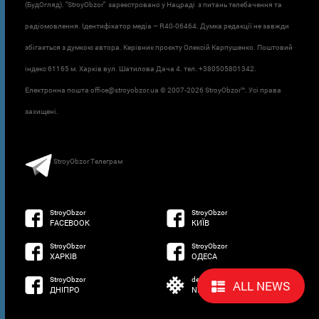
(БудОгляд). "StroyObzor" зареєстровано у Нацраді з питань телебачення та
радіомовлення. Ідентифікатор медіа – R40-06464. Думка редакції не завжди
збігається з думкою автора. Керівник проєкту Олексій Карпушенко. Поштовий
індекс 61165 м. Харків вул. Шатилова Дача 4. тел. +380505801342.
Електронна пошта office@stroyobzor.ua © 2007-
2026 StroyObzor™. Усі права
захищені.
StroyObzor Телеграм
StroyObzor
StroyObzor
FACEBOOK
КИЇВ
StroyObzor
StroyObzor
ХАРКІВ
ОДЕСА
StroyObzor
developed by
ALL NEWS
ДНІПРО
NETSOFTWARE