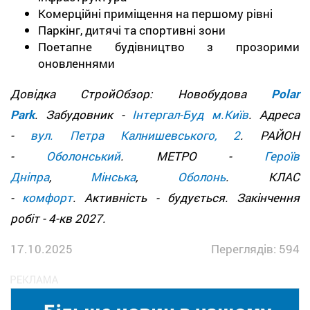
Комерційні приміщення на першому рівні
Паркінг, дитячі та спортивні зони
Поетапне будівництво з прозорими
оновленнями
Довідка СтройОбзор: Новобудова
Polar
Park
. Забудовник -
Інтергал-Буд м.Київ
. Адреса
-
вул. Петра Калнишевського, 2
. РАЙОН
-
Оболонський
. МЕТРО -
Героїв
Дніпра
,
Мінська
,
Оболонь
. КЛАС
-
комфорт
. Активність - будується. Закінчення
робіт - 4-кв 2027.
17.10.2025
Переглядів: 594