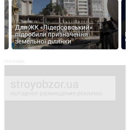
Для ЖК «Лідерсовський»
д
підробили призначення
Н
земельної ділянки
Ч