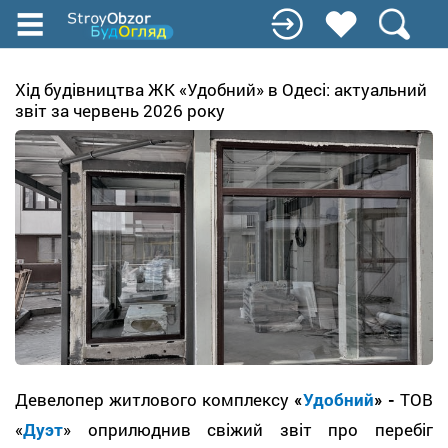
Перейти
до
основного
вмісту
Хід будівництва ЖК «Удобний» в Одесі: актуальний
звіт за червень 2026 року
Девелопер житлового комплексу
«
Удобний
» -
ТОВ
«
Дуэт
» оприлюднив свіжий звіт про перебіг