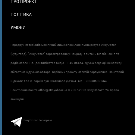
ПРО ПРОЕКТ
ПОЛІТИКА
УМОВИ
Передрук матеріалів можливий лише з посиланням на ресурс StroyObzor
(БудОгляд). "StroyObzor" зареєстровано у Нацраді з питань телебачення та
радіомовлення. Ідентифікатор медіа – R40-06464. Думка редакції не завжди
збігається з думкою автора. Керівник проєкту Олексій Карпушенко. Поштовий
індекс 61165 м. Харків вул. Шатилова Дача 4. тел. +380505801342.
Електронна пошта office@stroyobzor.ua © 2007-
2026 StroyObzor™. Усі права
захищені.
StroyObzor Телеграм