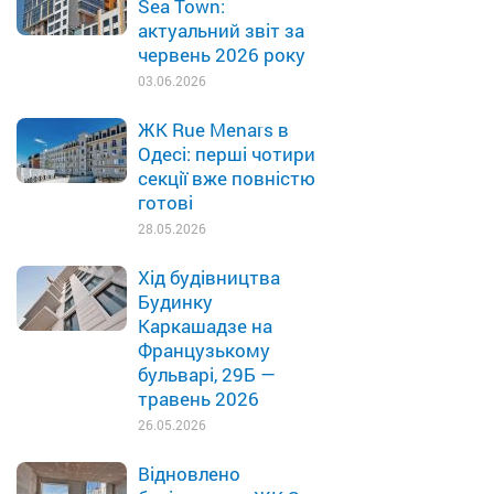
Sea Town:
актуальний звіт за
червень 2026 року
03.06.2026
ЖК Rue Menars в
Одесі: перші чотири
секції вже повністю
готові
28.05.2026
Хід будівництва
Будинку
Каркашадзе на
Французькому
бульварі, 29Б —
травень 2026
26.05.2026
Відновлено