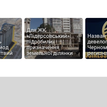
Для ЖК
«Лідерсовський»
Назван
ь
підробили
девело
иод
призначення
Черном
ствий
земельної ділянки
регион