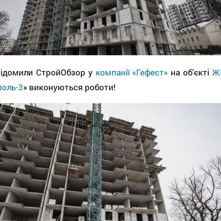
відомили СтройОбзор у
компанії «Гефест»
на об'єкті
Ж
поль-3
» виконуються роботи!