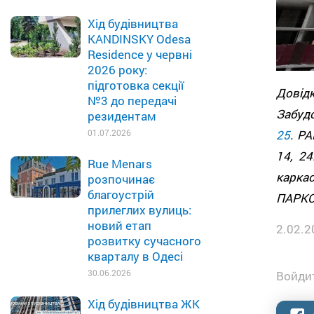
Хід будівництва
KANDINSKY Odesa
Residence у червні
2026 року:
підготовка секції
Дові
№3 до передачі
Забуд
резидентам
01.07.2026
25
. Р
14, 2
Rue Menars
карка
розпочинає
благоустрій
ПАРКОВ
прилеглих вулиць:
новий етап
2.02.2
розвитку сучасного
кварталу в Одесі
30.06.2026
Войдит
Хід будівництва ЖК