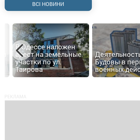
ВСІ НОВИНИ
В Одессе наложен
 в
арест на земельные
Деятельност
участки по ул.
Будовы в пер
Таирова
военных дей