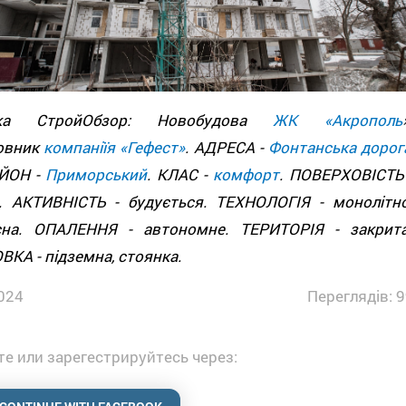
дка СтройОбзор: Новобудова
ЖК «Акрополь
овник
компаніїя «Гефест»
. АДРЕСА -
Фонтанська дорога
АЙОН -
Приморський
. КЛАС -
комфорт
. ПОВЕРХОВІСТЬ 
4. АКТИВНІСТЬ - будується. ТЕХНОЛОГІЯ - монолітно
сна. ОПАЛЕННЯ - автономне. ТЕРИТОРІЯ - закрита
КА - підземна, стоянка.
024
Переглядів: 
е или зарегестрируйтесь через: