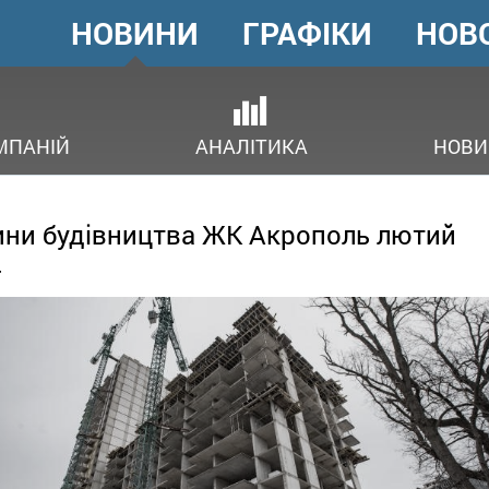
НОВИНИ
ГРАФІКИ
НОВ
ГОЛОВНЕ
МЕНЮ
В
МПАНІЙ
АНАЛІТИКА
НОВИ
ни будівництва ЖК Акрополь лютий
4