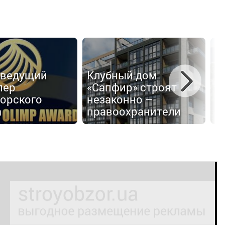
З
 ведущий
Клубный дом
M
пер
«Сапфир» строят
п
орского
незаконно –
т
а
правоохранители
п