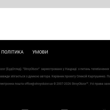
ПОЛІТИКА
УМОВИ
zor (БудОгляд). "StroyObzor" зареєстровано у Нацраді з питань телебачення 
 завжди збігається з думкою автора. Керівник проєкту Олексій Карпушенко. 
лектронна пошта office@stroyobzor.ua © 2007-
2026 StroyObzor™. Усі права зах