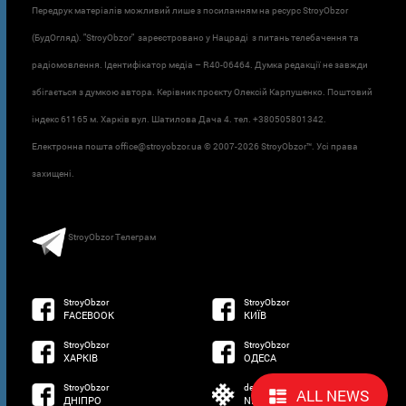
Передрук матеріалів можливий лише з посиланням на ресурс StroyObzor
(БудОгляд). "StroyObzor" зареєстровано у Нацраді з питань телебачення та
радіомовлення. Ідентифікатор медіа – R40-06464. Думка редакції не завжди
збігається з думкою автора. Керівник проєкту Олексій Карпушенко. Поштовий
індекс 61165 м. Харків вул. Шатилова Дача 4. тел. +380505801342.
Електронна пошта office@stroyobzor.ua © 2007-
2026 StroyObzor™. Усі права
захищені.
StroyObzor Телеграм
StroyObzor
StroyObzor
FACEBOOK
КИЇВ
StroyObzor
StroyObzor
ХАРКІВ
ОДЕСА
StroyObzor
developed by
ALL NEWS
ДНІПРО
NETSOFTWARE