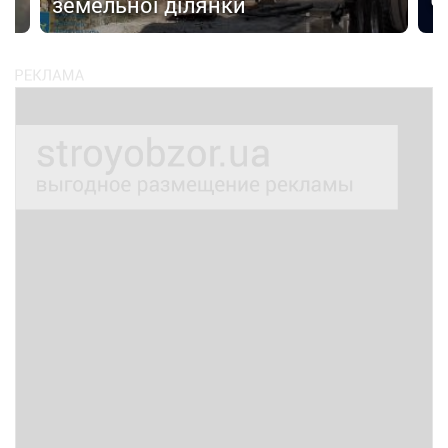
земельної ділянки
Ч