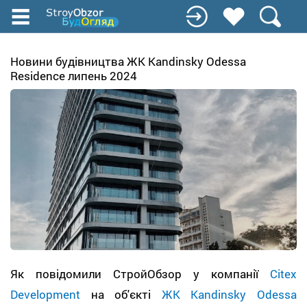
Перейти
до
основного
вмісту
Новини будівництва ЖК Kandinsky Odessa
Residence липень 2024
Як повідомили СтройОбзор у компанії
Citex
Development
на об'єкті
ЖК Kandinsky Odessa