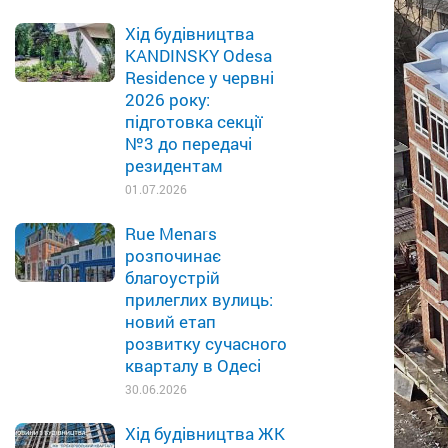
Хід будівництва
KANDINSKY Odesa
Residence у червні
2026 року:
підготовка секції
№3 до передачі
резидентам
01.07.2026
Rue Menars
розпочинає
благоустрій
прилеглих вулиць:
новий етап
розвитку сучасного
кварталу в Одесі
30.06.2026
Хід будівництва ЖК