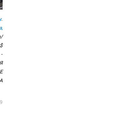
y
.
,
н/
$
-
Я
Е
А
9