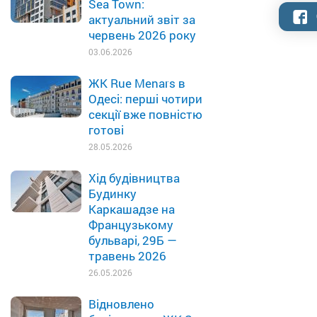
Sea Town:
актуальний звіт за
червень 2026 року
03.06.2026
ЖК Rue Menars в
Одесі: перші чотири
секції вже повністю
готові
28.05.2026
Хід будівництва
Будинку
Каркашадзе на
Французькому
бульварі, 29Б —
травень 2026
26.05.2026
Відновлено