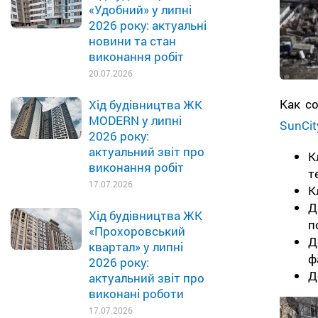
«Удобний» у липні
2026 року: актуальні
новини та стан
виконання робіт
20.07.2026
Как с
Хід будівництва ЖК
MODERN у липні
SunCit
2026 року:
актуальний звіт про
К
виконання робіт
т
17.07.2026
К
Д
Хід будівництва ЖК
п
«Прохоровський
Д
квартал» у липні
ф
2026 року:
Д
актуальний звіт про
виконані роботи
17.07.2026