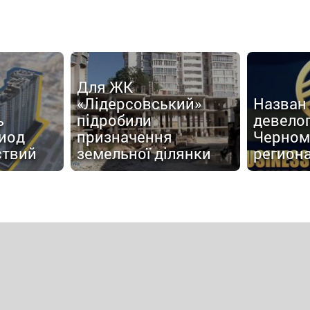
Для ЖК
«Лідерсовський»
Назван
ь
підробили
девело
иод
призначення
Черном
ствий
земельної ділянки
регион