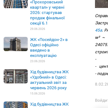
«Прохоровський
квартал» у червні
2026: стартував
Спра
продаж фінальної
Застр
секції 6.1
29.06.2026
45а
. 
м² ~ 
ЖК «Посейдон-2» в
240
Одесі офіційно
введено в
строи
експлуатацію
- м
23.06.2026
- цен
Хід будівництва ЖК
- подз
«Удобний» в Одесі:
актуальний звіт за
8.02.2
червень 2026 року
15.06.2026
Войдит
Хід будівництва ЖК