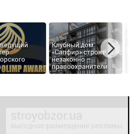
З
 ведущий
Клубный дом
M
пер
«Сапфир» строят
п
орского
незаконно –
т
а
правоохранители
п