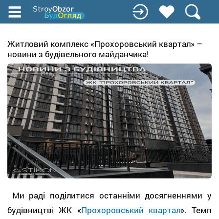
Перейти
до
основного
вмісту
Житловий комплекс «Прохоровський квартал» –
новини з будівельного майданчика!
Ми раді поділитися останніми досягненнями у
будівництві ЖК «
Прохоровський квартал
». Темп