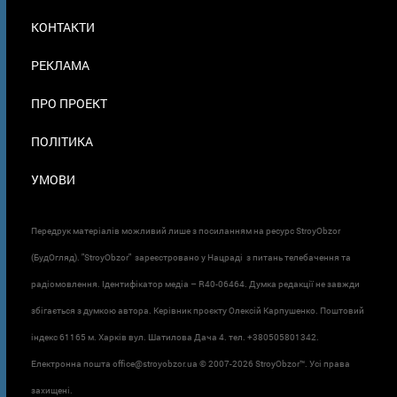
МЕНЮ
КОНТАКТИ
В
ПОДВАЛЕ
РЕКЛАМА
ПРО ПРОЕКТ
ПОЛІТИКА
УМОВИ
Передрук матеріалів можливий лише з посиланням на ресурс StroyObzor
(БудОгляд). "StroyObzor" зареєстровано у Нацраді з питань телебачення та
радіомовлення. Ідентифікатор медіа – R40-06464. Думка редакції не завжди
збігається з думкою автора. Керівник проєкту Олексій Карпушенко. Поштовий
індекс 61165 м. Харків вул. Шатилова Дача 4. тел. +380505801342.
Електронна пошта office@stroyobzor.ua © 2007-
2026 StroyObzor™. Усі права
захищені.