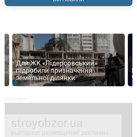
Для ЖК «Лідерсовський»
д
підробили призначення
Н
земельної ділянки
Ч