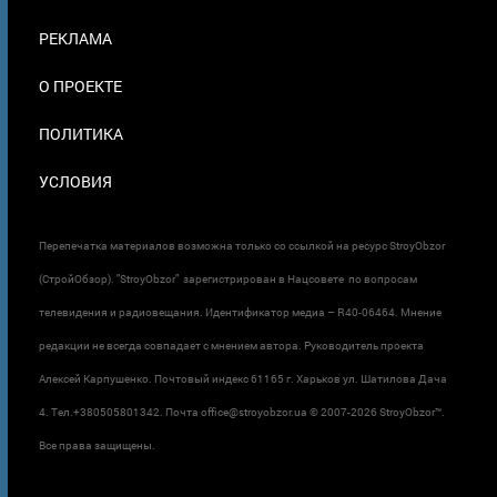
В
ПОДВАЛЕ
РЕКЛАМА
О ПРОЕКТЕ
ПОЛИТИКА
УСЛОВИЯ
Перепечатка материалов возможна только со ссылкой на ресурс StroyObzor
(СтройОбзор). "StroyObzor" зарегистрирован в Нацсовете по вопросам
телевидения и радиовещания. Идентификатор медиа – R40-06464. Мнение
редакции не всегда совпадает с мнением автора. Руководитель проекта
Алексей Карпушенко. Почтовый индекс 61165 г. Харьков ул. Шатилова Дача
4. Тел.+380505801342. Почта office@stroyobzor.ua © 2007-
2026 StroyObzor™.
Все права защищены.