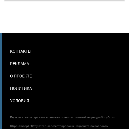
МЕНЮ
КОНТАКТЫ
В
ПОДВАЛЕ
РЕКЛАМА
О ПРОЕКТЕ
ПОЛИТИКА
УСЛОВИЯ
Перепечатка материалов возможна только со ссылкой на ресурс StroyObzor
(СтройОбзор). "StroyObzor" зарегистрирован в Нацсовете по вопросам