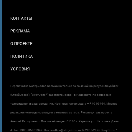
МЕНЮ
КОНТАКТЫ
В
ПОДВАЛЕ
РЕКЛАМА
О ПРОЕКТЕ
ПОЛИТИКА
УСЛОВИЯ
Перепечатка материалов возможна только со ссылкой на ресурс StroyObzor
(СтройОбзор). "StroyObzor" зарегистрирован в Нацсовете по вопросам
телевидения и радиовещания. Идентификатор медиа – R40-06464. Мнение
редакции не всегда совпадает с мнением автора. Руководитель проекта
Алексей Карпушенко. Почтовый индекс 61165 г. Харьков ул. Шатилова Дача
4. Тел.+380505801342. Почта office@stroyobzor.ua © 2007-
2026 StroyObzor™.