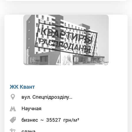
ЖК Квант
вул. Спецпідрозділу…
Научная
бизнес
~
35527
грн/м²
сдана