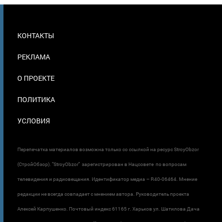
МЕНЮ
КОНТАКТЫ
В
ПОДВАЛЕ
РЕКЛАМА
О ПРОЕКТЕ
ПОЛИТИКА
УСЛОВИЯ
Перепечатка материалов возможна только со ссылкой на ресурс StroyObzor
(СтройОбзор). "StroyObzor" зарегистрирован в Нацсовете по вопросам
телевидения и радиовещания. Идентификатор медиа – R40-06464. Мнение
редакции не всегда совпадает с мнением автора. Руководитель проекта
Алексей Карпушенко. Почтовый индекс 61165 г. Харьков ул. Шатилова Дача