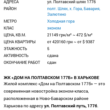
АДРЕСА
ул. Полтавский шлях 177б
РАЙОН
полт. Шлях, х. Гора, Бавария,
Залютино
МЕТРО
Холодная гора
КЛАС
эконом
ЦЕНА, КВ.М.
21149 грн/м² ~ 472 $/м²
ЦЕНА КВАРТИРЫ
от 420160 грн ~ от $ 9387
ЭТАЖНОСТЬ
5
АКТИВНОСТЬ
сдана
ОКОНЧАНИЕ РАБОТ
cдан
ЖК «ДОМ НА ПОЛТАВСКОМ 177Б» В ХАРЬКОВЕ
Жилой комплекс
«Дом на Полтавском 177б»
— это
современная новостройка эконом-класса,
расположенная в Ново-Баварском районе
Харькова по адресу
ул. Полтавский путь, 177б
.