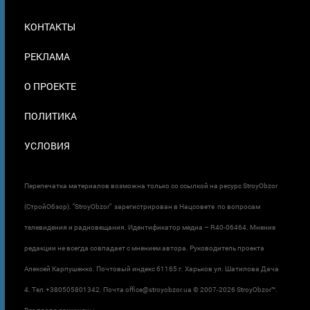
МЕНЮ
КОНТАКТЫ
В
ПОДВАЛЕ
РЕКЛАМА
О ПРОЕКТЕ
ПОЛИТИКА
УСЛОВИЯ
Перепечатка материалов возможна только со ссылкой на ресурс StroyObzor
(СтройОбзор). "StroyObzor" зарегистрирован в Нацсовете по вопросам
телевидения и радиовещания. Идентификатор медиа – R40-06464. Мнение
редакции не всегда совпадает с мнением автора. Руководитель проекта
Алексей Карпушенко. Почтовый индекс 61165 г. Харьков ул. Шатилова Дача
4. Тел.+380505801342. Почта office@stroyobzor.ua © 2007-
2026 StroyObzor™.