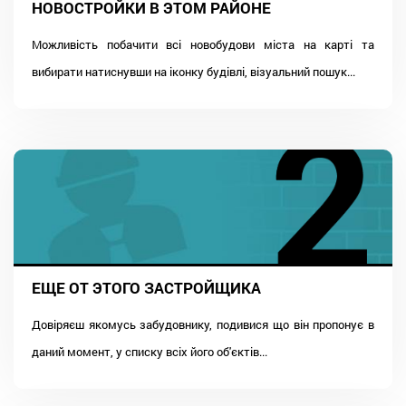
НОВОСТРОЙКИ В ЭТОМ РАЙОНЕ
Можливість побачити всі новобудови міста на карті та
вибирати натиснувши на іконку будівлі, візуальний пошук...
ЕЩЕ ОТ ЭТОГО ЗАСТРОЙЩИКА
Довіряєш якомусь забудовнику, подивися що він пропонує в
даний момент, у списку всіх його об'єктів...