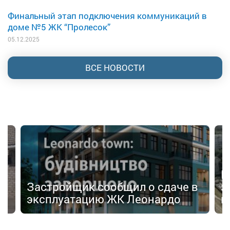
Финальный этап подключения коммуникаций в
доме №5 ЖК “Пролесок”
05.12.2025
ВСЕ НОВОСТИ
И
Застройщик сообщил о сдаче в
з
эксплуатацию ЖК Леонардо
к