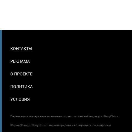
МЕНЮ
КОНТАКТЫ
В
ПОДВАЛЕ
РЕКЛАМА
О ПРОЕКТЕ
ПОЛИТИКА
УСЛОВИЯ
Перепечатка материалов возможна только со ссылкой на ресурс StroyObzor
(СтройОбзор). "StroyObzor" зарегистрирован в Нацсовете по вопросам