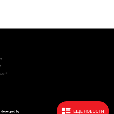
ам
а
bzor™.
ЕЩЕ НОВОСТИ
developed by