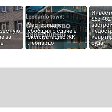
Инвест
$53 462
Застройщик
застро
дземную
сообщил о сдаче в
недост
е за
эксплуатацию ЖК
кварти
ов
Леонардо
суда