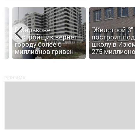
В Харькове
"Жилстрой 3"
застройщик вернёт
построит по
городу более 6
школу в Изюм
миллионов гривен
275 миллион