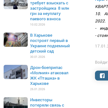
требует взыскать с
КВАРТ
застройщика 8 млн
грн за неуплату
10. А
паевого взноса
2022
10.02.2026
- инд
В Харькове
- стоя
построят первый в
Украине подземный
17.01.
детский сад
30.01.2026
Войдит
Дрон-боеприпас
«Молния» атаковал
ЖК «Пташка» в
Харькове
26.01.2026
Инвесторы
потеряли связь с