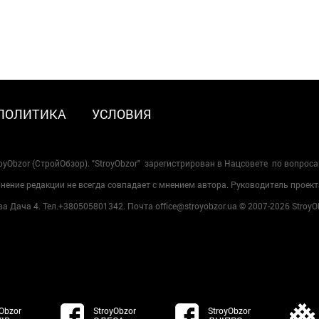
ПОЛИТИКА
УСЛОВИЯ
oyObzor (СтройОбзор). "StroyObzor" зарегистрирован в Нацсовете по вопрос
ение редакции не всегда совпадает с мнением автора. Руководитель проект
 Дача 4. Тел.+380505801342. Почта office@stroyobzor.ua © 2007-
2026 StroyO
Obzor
StroyObzor
StroyObzor