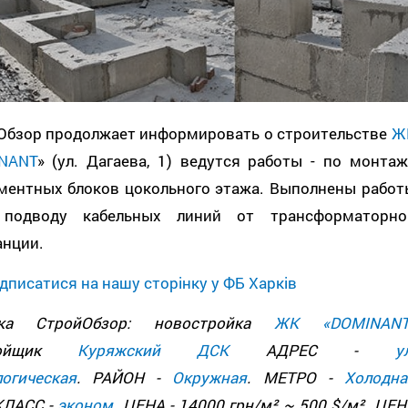
Обзор продолжает информировать о строительстве
Ж
NANT
» (ул. Дагаева, 1) ведутся работы - по монтаж
ментных блоков цокольного этажа. Выполнены работ
подводу кабельных линий от трансформаторно
анции.
дписатися на нашу сторінку у ФБ Харків
вка СтройОбзор: новостройка
ЖК «DOMINAN
тройщик
Куряжский ДСК
АДРЕС -
у
логическая
. РАЙОН -
Окружная
. МЕТРО -
Холодна
КЛАСС -
эконом
. ЦЕНА - 14000 грн/м² ~ 500 $/м². ЦЕН