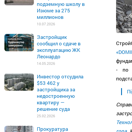
подземную школу в
Изюме за 275
миллионов
10.07.2026
Застройщик
Строй
сообщил о сдаче в
эксплуатацию ЖК
«DOMI
Леонардо
фунда
14.05.2026
- по 
Инвестор отсудила
подст
$53 462 у
застройщика за
Пі
недостроенную
квартиру —
Спра
решение суда
зас
25.02.2026
Техно
Прокуратура
гора
. 