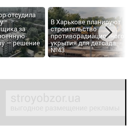
ор отсудила
 у
В Харькове планируют
П
йщика за
строительство
ч
роенную
противорадиационного
з
ру — решение
укрытия для детсада
7
№43
Х