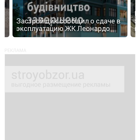
И
Застройщик сообщил о сдаче в
з
эксплуатацию ЖК Леонардо
к