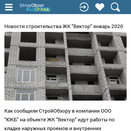
Перейти
к
основному
содержанию
Новости строительства ЖК "Вектор" январь 2020
Как сообщили СтройОбзору в компании ООО
"ЮКБ" на объекте
ЖК "Вектор"
идут работы по
кладке наружных проемов и внутренних