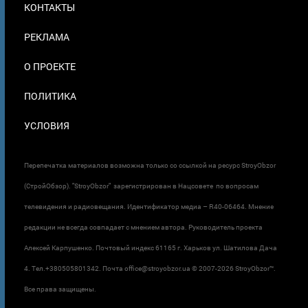
КОНТАКТЫ
В
ПОДВАЛЕ
РЕКЛАМА
О ПРОЕКТЕ
ПОЛИТИКА
УСЛОВИЯ
Перепечатка материалов возможна только со ссылкой на ресурс StroyObzor
(СтройОбзор). "StroyObzor" зарегистрирован в Нацсовете по вопросам
телевидения и радиовещания. Идентификатор медиа – R40-06464. Мнение
редакции не всегда совпадает с мнением автора. Руководитель проекта
Алексей Карпушенко. Почтовый индекс 61165 г. Харьков ул. Шатилова Дача
4. Тел.+380505801342. Почта office@stroyobzor.ua © 2007-
2026 StroyObzor™.
Все права защищены.