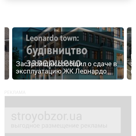
И
Застройщик сообщил о сдаче в
з
эксплуатацию ЖК Леонардо
к