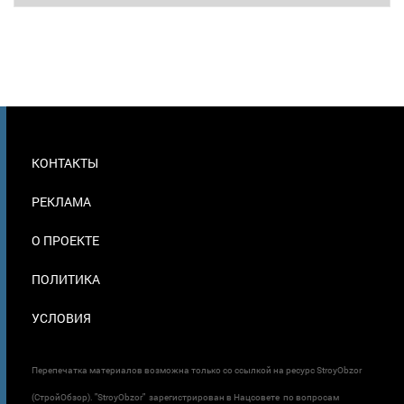
МЕНЮ
КОНТАКТЫ
В
ПОДВАЛЕ
РЕКЛАМА
О ПРОЕКТЕ
ПОЛИТИКА
УСЛОВИЯ
Перепечатка материалов возможна только со ссылкой на ресурс StroyObzor
(СтройОбзор). "StroyObzor" зарегистрирован в Нацсовете по вопросам