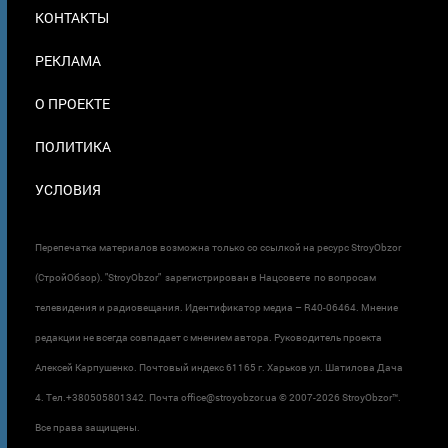
МЕНЮ
КОНТАКТЫ
В
ПОДВАЛЕ
РЕКЛАМА
О ПРОЕКТЕ
ПОЛИТИКА
УСЛОВИЯ
Перепечатка материалов возможна только со ссылкой на ресурс StroyObzor
(СтройОбзор). "StroyObzor" зарегистрирован в Нацсовете по вопросам
телевидения и радиовещания. Идентификатор медиа – R40-06464. Мнение
редакции не всегда совпадает с мнением автора. Руководитель проекта
Алексей Карпушенко. Почтовый индекс 61165 г. Харьков ул. Шатилова Дача
4. Тел.+380505801342. Почта office@stroyobzor.ua © 2007-
2026 StroyObzor™.
Все права защищены.