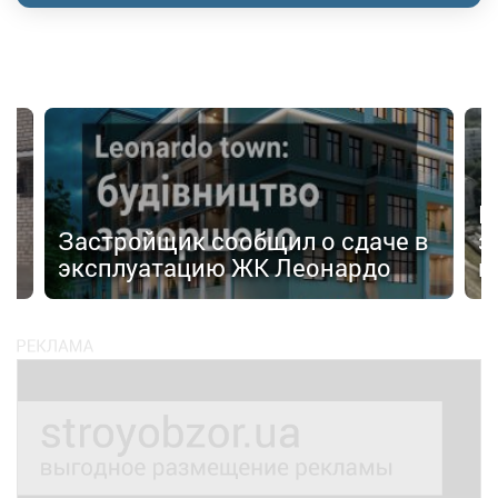
И
Застройщик сообщил о сдаче в
з
эксплуатацию ЖК Леонардо
к