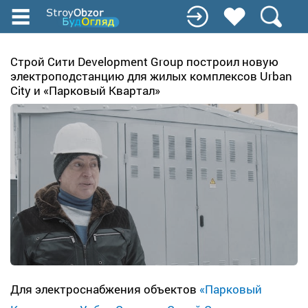
Перейти
к
основному
содержанию
Строй Сити Development Group построил новую
электроподстанцию для жилых комплексов Urban
City и «Парковый Квартал»
Для электроснабжения объектов
«Парковый