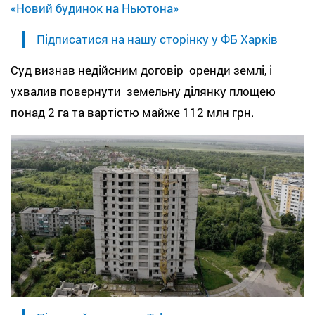
«Новий будинок на Ньютона»
Підписатися на нашу сторінку у ФБ Харків
Суд визнав недійсним договір оренди землі, і
ухвалив повернути земельну ділянку площею
понад 2 га та вартістю майже 112 млн грн.