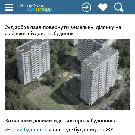
Перейти
к
основному
содержанию
Суд зобов’язав повернути земельну ділянку на
якій вже збудовано будинок
За нашими даними, йдеться про забудовника
«Новий будинок»,
який веде будівництво ЖК