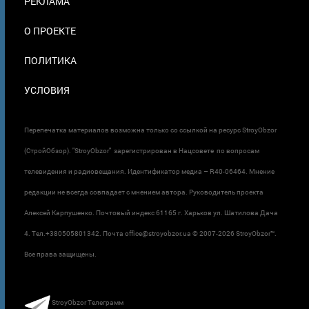
РЕКЛАМА
О ПРОЕКТЕ
ПОЛИТИКА
УСЛОВИЯ
Перепечатка материалов возможна только со ссылкой на ресурс StroyObzor
(СтройОбзор). "StroyObzor" зарегистрирован в Нацсовете по вопросам
телевидения и радиовещания. Идентификатор медиа – R40-06464. Мнение
редакции не всегда совпадает с мнением автора. Руководитель проекта
Алексей Карпушенко. Почтовый индекс 61165 г. Харьков ул. Шатилова Дача
4. Тел.+380505801342. Почта office@stroyobzor.ua © 2007-
2026 StroyObzor™.
Все права защищены.
StroyObzor Телеграмм