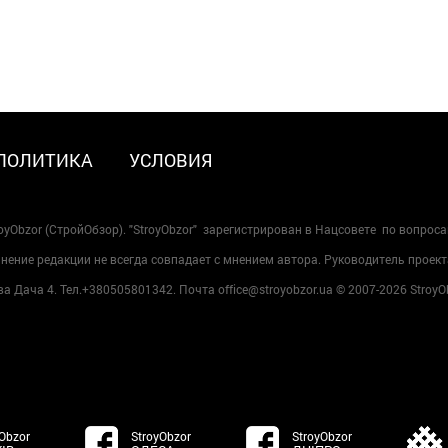
ПОЛИТИКА
УСЛОВИЯ
oyObzor (СтройОбзор). "StroyObzor" зарегистрирован в Нацсовете по вопрос
ение редакции не всегда совпадает с мнением автора. Руководитель проект
 Дача 4. Тел.+380505801342. Почта office@stroyobzor.ua © 2007-
2026 StroyO
Obzor
StroyObzor
StroyObzor