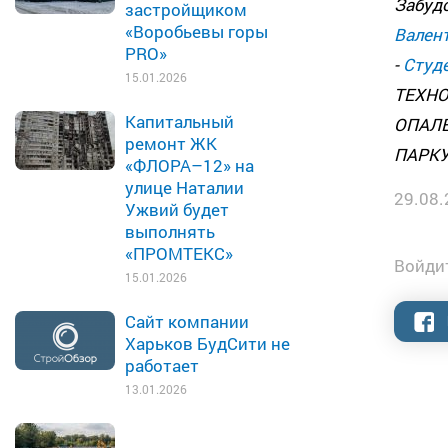
Забуд
застройщиком
«Воробьевы горы
Валент
PRO»
-
Студ
15.01.2026
ТЕХНОЛ
Капитальный
ОПАЛЕН
ремонт ЖК
ПАРКУ
«ФЛОРА–12» на
улице Наталии
29.08.
Ужвий будет
выполнять
«ПРОМТЕКС»
Войдит
15.01.2026
Сайт компании
Харьков БудСити не
работает
13.01.2026