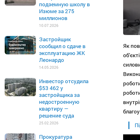
подземную школу в
Изюме за 275
миллионов
10.07.2026
Застройщик
Як по
сообщил о сдаче в
эксплуатацию ЖК
об'єк
Леонардо
силов
14.05.2026
Викона
Инвестор отсудила
робот
$53 462 у
робот
застройщика за
недостроенную
внутр
квартиру —
благоу
решение суда
25.02.2026
Пі
Прокуратура