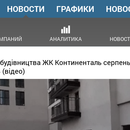
НОВОСТИ
ГРАФИКИ
НОВО
ГОЛОВНЕ
МЕНЮ
ОМПАНИЙ
АНАЛИТИКА
НОВОСТ
 будівництва ЖК Континенталь серпен
 (відео)