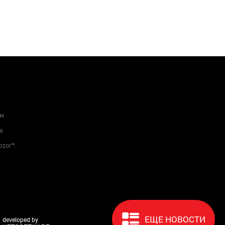
ам
а
bzor™.
ЕЩЕ НОВОСТИ
developed by