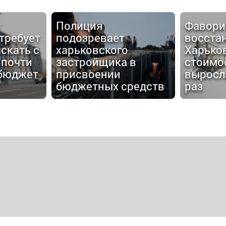
Фаворит
восстановления
Дмитри
Харькова изменился:
"Жилстр
 в
стоимость ремонтов
возвра
выросла в несколько
информ
редств
раз
поле