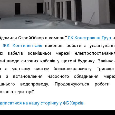
відомили СтройОбзор в компанії
СК Констракшн Груп
н
ті
ЖК Континенталь
виконані роботи з улаштуванн
их кабелів зовнішньої мережі електропостачання
ні вводи силових кабелів у щитові будинку. Закінчен
и з монтажу систем блискавкозахисту. Тривают
и з встановлення насосного обладнання мере
ішнього водопроводу. Продовжуються роботи 
строю території.
дписатися на нашу сторінку у ФБ Харків