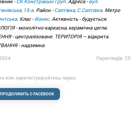
овник -
СК Констракшн Груп
. Адреса -
вул.
инівська, 15-а
. Район -
Салтівка, С.Салтівка
. Метро
ентська
. Клас -
бізнес
. Активність - будується.
ОГІЯ - монолітно-каркасна, керамічна цегла.
НЯ - централізоване. ТЕРИТОРІЯ – відкрита.
ВАННЯ - надземна.
2024
Переглядів: 25
е или зарегестрируйтесь через:
ПРОДОЛЖИТЬ С FACEBOOK