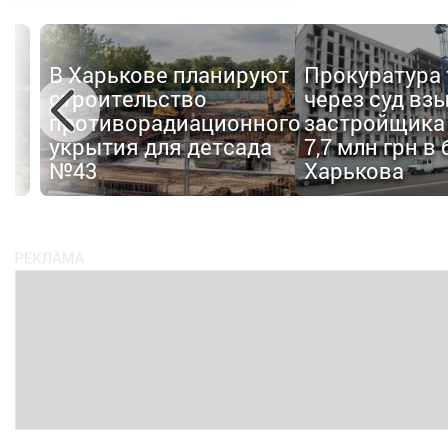
Полиция
уют
Прокуратура требует
подозревает
через суд взыскать с
харьковского
ного
застройщика почти
застройщика
да
7,7 млн грн в бюджет
присвоении
Харькова
бюджетных с