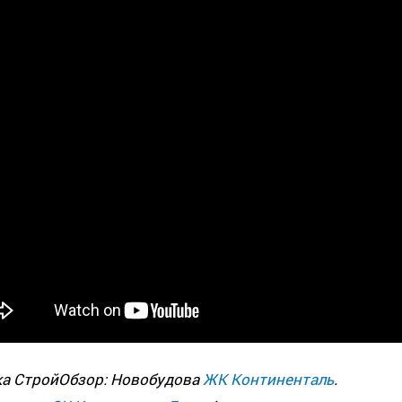
ка СтройОбзор: Новобудова
ЖК Континенталь
.