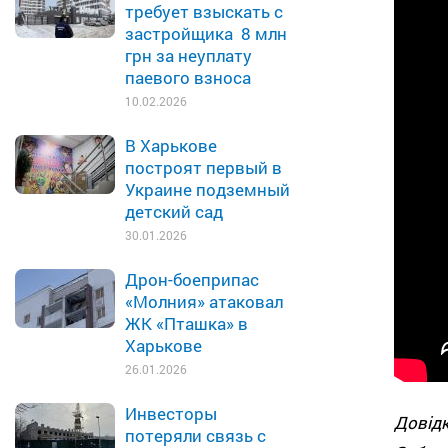
требует взыскать с
застройщика 8 млн
грн за неуплату
паевого взноса
10.02.2026
В Харькове
построят первый в
Украине подземный
детский сад
30.01.2026
Дрон-боеприпас
«Молния» атаковал
ЖК «Пташка» в
Харькове
26.01.2026
Инвесторы
Довід
потеряли связь с