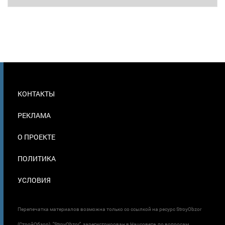
МЕНЮ
КОНТАКТЫ
В
ПОДВАЛЕ
РЕКЛАМА
О ПРОЕКТЕ
ПОЛИТИКА
УСЛОВИЯ
Перепечатка материалов возможна только со ссылкой на ресурс StroyObzor
(СтройОбзор). "StroyObzor" зарегистрирован в Нацсовете по вопросам