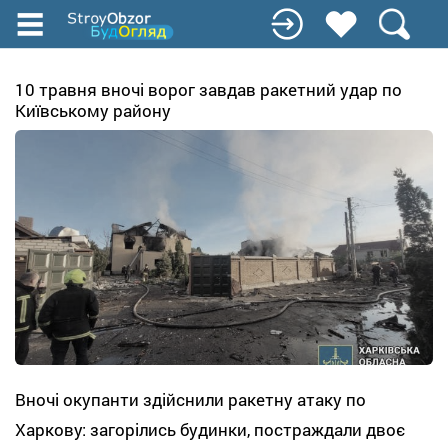
Перейти
к
основному
содержанию
10 травня вночі ворог завдав ракетний удар по
Київському району
Вночі окупанти здійснили ракетну атаку по
Харкову: загорілись будинки, постраждали двоє