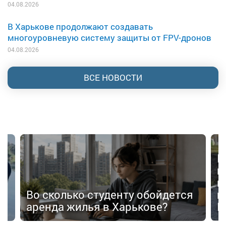
04.08.2026
В Харькове продолжают создавать
многоуровневую систему защиты от FPV-дронов
04.08.2026
ВСЕ НОВОСТИ
В
в
в
п
Во сколько студенту обойдется
п
аренда жилья в Харькове?
К