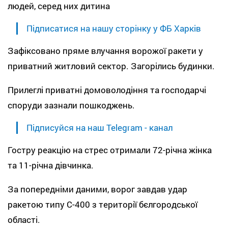
людей, серед них дитина
Підписатися на нашу сторінку у ФБ Харків
Зафіксовано пряме влучання ворожої ракети у
приватний житловий сектор. Загорілись будинки.
Прилеглі приватні домоволодіння та господарчі
споруди зазнали пошкоджень.
Підписуйся на наш Telegram - канал
Гостру реакцію на стрес отримали 72-річна жінка
та 11-річна дівчинка.
За попередніми даними, ворог завдав удар
ракетою типу С-400 з території бєлгородської
області.