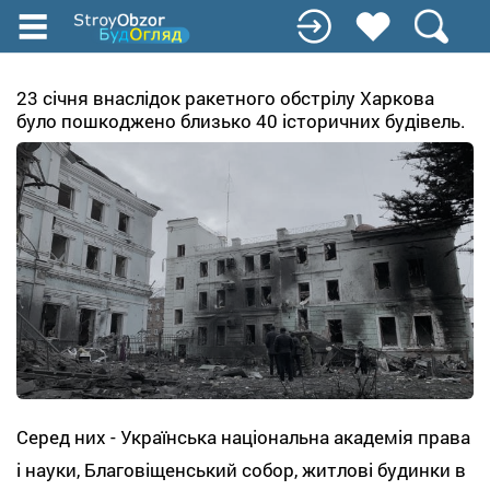
Перейти
к
основному
содержанию
23 січня внаслідок ракетного обстрілу Харкова
було пошкоджено близько 40 історичних будівель.
Серед них - Українська національна академія права
і науки, Благовіщенський собор, житлові будинки в