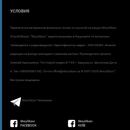
УСЛОВИЯ
Перепечатка материалов возможна только со ссылкой на ресурс StroyObzor
(СтройОбзор). "StroyObzor" зарегистрирован в Нацсовете по вопросам
телевидения и радиовещания. Идентификатор медиа – R40-06464. Мнение
редакции не всегда совпадает с мнением автора. Руководитель проекта
Алексей Карпушенко. Почтовый индекс 61165 г. Харьков ул. Шатилова Дача
4. Тел.+380505801342. Почта office@stroyobzor.ua © 2007-
2026 StroyObzor™.
Все права защищены.
StroyObzor Телеграмм
StroyObzor
StroyObzor
FACEBOOK
КИЇВ