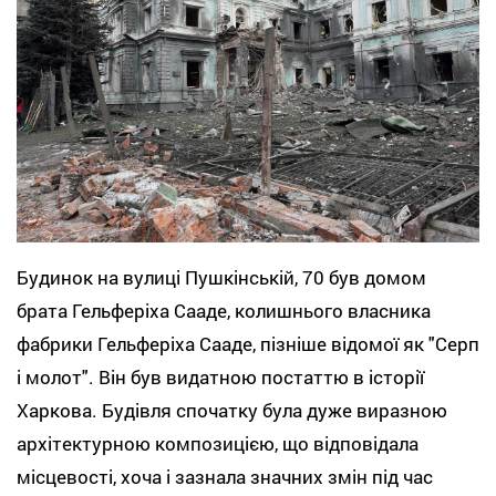
Будинок на вулиці Пушкінській, 70 був домом
брата Гельферіха Сааде, колишнього власника
фабрики Гельферіха Сааде, пізніше відомої як "Серп
і молот". Він був видатною постаттю в історії
Харкова. Будівля спочатку була дуже виразною
архітектурною композицією, що відповідала
місцевості, хоча і зазнала значних змін під час