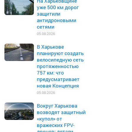
На Харьковщине
уже 500 км дорог
защитили
антидроновыми
сетями
05.08.2026
В Харькове
планируют создать
велосипедную сеть
протяженностью
757 км: что
предусматривает
новая Концепция
05.08.2026
Вокруг Харькова
возводят защитный
«купол» от
вражеских FPV-
дронов: детали