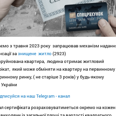
аємо з травня 2023 року запрацював механізм наданн
сації за
знищене житло
(2923)
зруйнована квартира, людина отримає житловий
ікат, який може обміняти на квартиру на первинному
ринному ринку, ( не старіше 3 років) у будь-якому
і України
дписуйся на наш Telegram - канал
ал сертифіката розраховуватиметься окремо на кожен
, виходячи із загальної площі та вартості квадратного