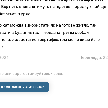
 Вартість визначатимуть на підставі порядку, який ще
ляється в уряді.
ікат можна використати як на готове житло, так і
увати в будівництво. Передача третім особам
нена, скористатися сертифікатом може лише його
к.
2024
Переглядів: 22
е или зарегестрируйтесь через:
ПРОДОЛЖИТЬ С FACEBOOK