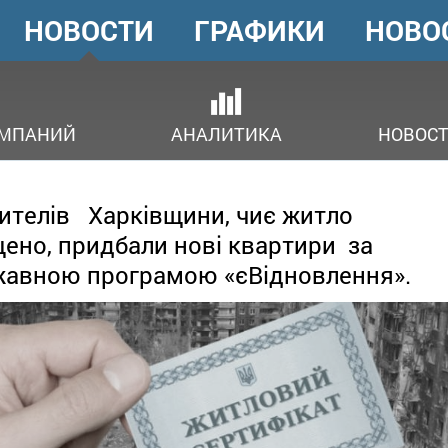
НОВОСТИ
ГРАФИКИ
НОВО
ГОЛОВНЕ
МЕНЮ
ОМПАНИЙ
АНАЛИТИКА
НОВОСТ
ителів Харківщини, чиє житло
ено, придбали нові квартири за
авною програмою «єВідновлення».