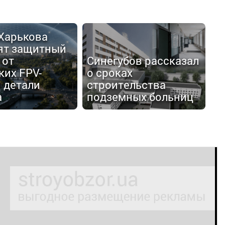
 Харькова
ят защитный
 от
Синегубов рассказал
ких FPV-
о сроках
 детали
строительства
а
подземных больниц