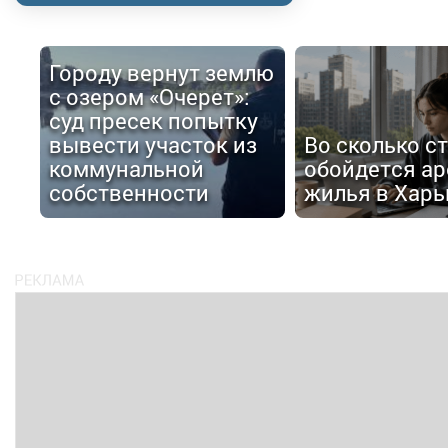
Городу вернут землю
с озером «Очерет»:
суд пресек попытку
вывести участок из
Во сколько с
коммунальной
обойдется ар
собственности
жилья в Харь