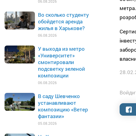
06.08.2026
метра.
Во сколько студенту
розроб
обойдется аренда
жилья в Харькове?
Сертиф
06.08.2026
інвест
У выхода из метро
заборо
«Университет»
власни
смонтировали
подсветку зеленой
28.02.
композиции
06.08.2026
Войдит
В саду Шевченко
устанавливают
композицию «Ветер
фантазии»
05.08.2026