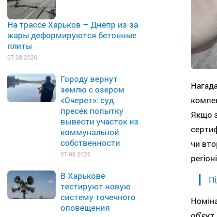
На трассе Харьков – Днепр из-за
жары деформируются бетонные
плиты
07.08.2026
Городу вернут
Нагад
землю с озером
компен
«Очерет»: суд
пресек попытку
Якщо 
вывести участок из
сертиф
коммунальной
собственности
чи вто
07.08.2026
регіон
В Харькове
Пі
тестируют новую
систему точечного
Номін
оповещения
об'єкт