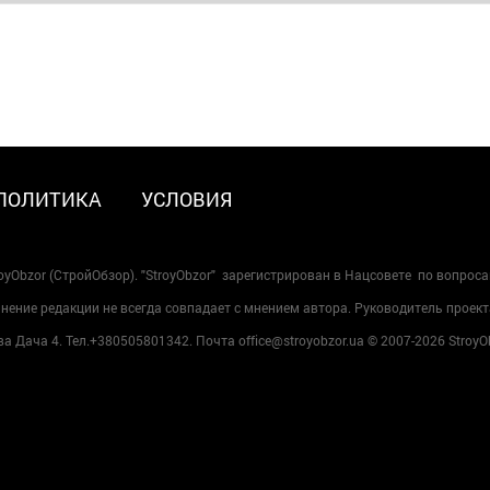
ПОЛИТИКА
УСЛОВИЯ
oyObzor (СтройОбзор). "StroyObzor" зарегистрирован в Нацсовете по вопрос
ение редакции не всегда совпадает с мнением автора. Руководитель проект
 Дача 4. Тел.+380505801342. Почта office@stroyobzor.ua © 2007-
2026 StroyO