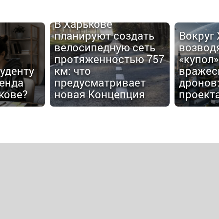
В Харькове
планируют создать
Вокруг
велосипедную сеть
возвод
протяженностью 757
«купол»
туденту
км: что
вражес
енда
предусматривает
дронов:
кове?
новая Концепция
проект