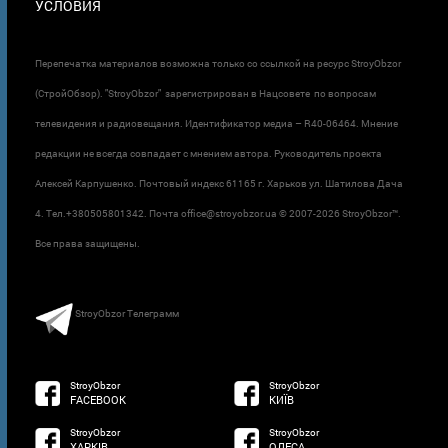
УСЛОВИЯ
Перепечатка материалов возможна только со ссылкой на ресурс StroyObzor
(СтройОбзор). "StroyObzor" зарегистрирован в Нацсовете по вопросам
телевидения и радиовещания. Идентификатор медиа – R40-06464. Мнение
редакции не всегда совпадает с мнением автора. Руководитель проекта
Алексей Карпушенко. Почтовый индекс 61165 г. Харьков ул. Шатилова Дача
4. Тел.+380505801342. Почта office@stroyobzor.ua © 2007-
2026 StroyObzor™.
Все права защищены.
StroyObzor Телеграмм
StroyObzor
StroyObzor
FACEBOOK
КИЇВ
StroyObzor
StroyObzor
ХАРКІВ
ОДЕСА