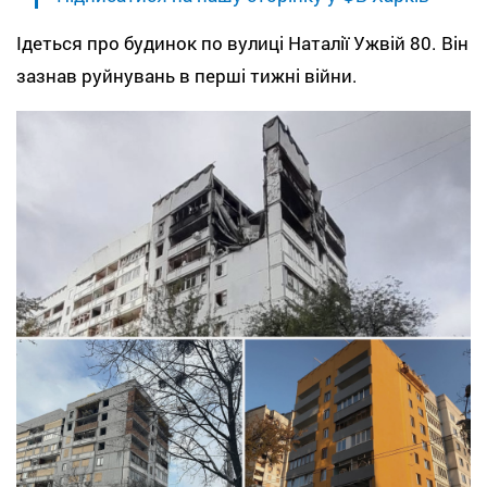
Ідеться про будинок по вулиці Наталії Ужвій 80. Він
зазнав руйнувань в перші тижні війни.