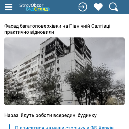
Перейти
к
основному
содержанию
Фасад багатоповерхівки на Північній Салтівці
практично відновили
Наразі йдуть роботи всередині будинку
Підписатися на нашу сторінку у ФБ Харків