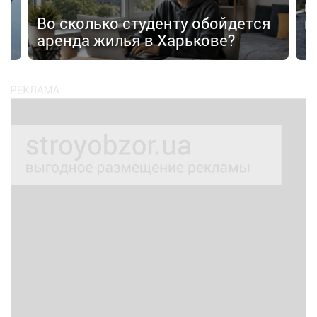
п
Во сколько студенту обойдется
п
аренда жилья в Харькове?
К