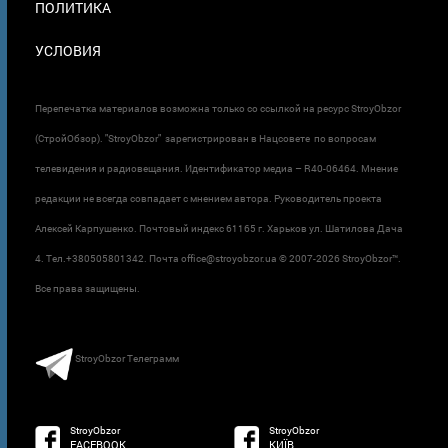
ПОЛИТИКА
УСЛОВИЯ
Перепечатка материалов возможна только со ссылкой на ресурс StroyObzor
(СтройОбзор). "StroyObzor" зарегистрирован в Нацсовете по вопросам
телевидения и радиовещания. Идентификатор медиа – R40-06464. Мнение
редакции не всегда совпадает с мнением автора. Руководитель проекта
Алексей Карпушенко. Почтовый индекс 61165 г. Харьков ул. Шатилова Дача
4. Тел.+380505801342. Почта office@stroyobzor.ua © 2007-
2026 StroyObzor™.
Все права защищены.
StroyObzor Телеграмм
StroyObzor
StroyObzor
FACEBOOK
КИЇВ