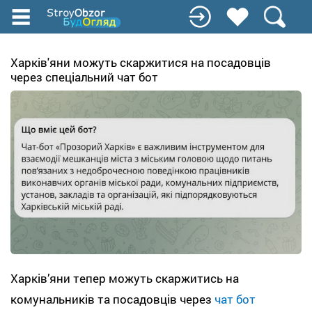
Перейти
к
основному
содержанию
Харків'яни можуть скаржитися на посадовців
через спеціальний чат бот
Харків’яни тепер можуть скаржитись на
комунальників та посадовців через
чат бот