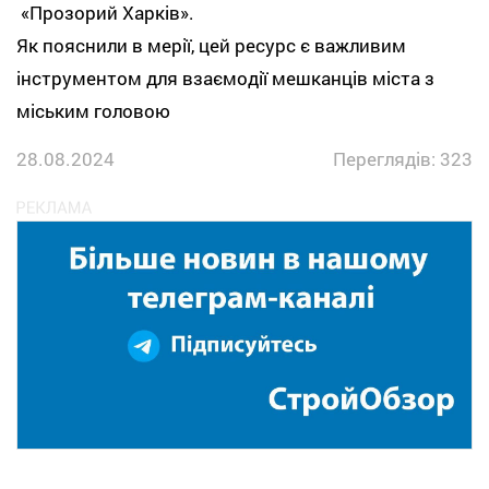
«Прозорий Харків».
Як пояснили в мерії, цей ресурс є важливим
інструментом для взаємодії мешканців міста з
міським головою
28.08.2024
Переглядів: 323