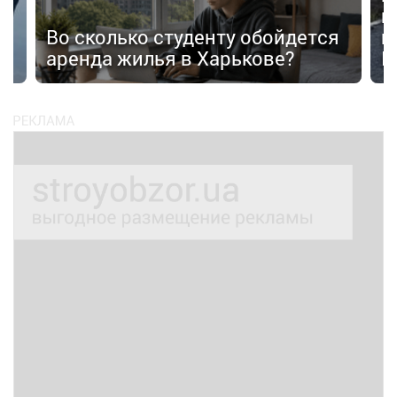
п
Во сколько студенту обойдется
п
аренда жилья в Харькове?
К