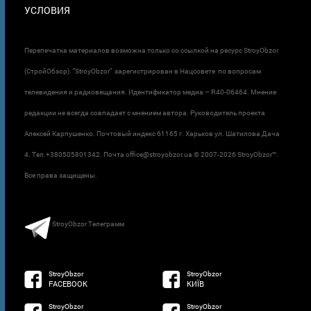
УСЛОВИЯ
Перепечатка материалов возможна только со ссылкой на ресурс StroyObzor
(СтройОбзор). "StroyObzor" зарегистрирован в Нацсовете по вопросам
телевидения и радиовещания. Идентификатор медиа – R40-06464. Мнение
редакции не всегда совпадает с мнением автора. Руководитель проекта
Алексей Карпушенко. Почтовый индекс 61165 г. Харьков ул. Шатилова Дача
4. Тел.+380505801342. Почта office@stroyobzor.ua © 2007-
2026 StroyObzor™.
Все права защищены.
StroyObzor Телеграмм
StroyObzor
StroyObzor
FACEBOOK
КИЇВ
StroyObzor
StroyObzor