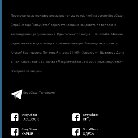
Перепечатка материалов возможна только со ссылкой на ресурс StroyObzor
(СтройОбзор). "StroyObzor" зарегистрирован в Нацсовете по вопросам
телевидения и радиовещания. Идентификатор медиа – R40-06464. Мнение
редакции не всегда совпадает с мнением автора. Руководитель проекта
Алексей Карпушенко. Почтовый индекс 61165 г. Харьков ул. Шатилова Дача
4. Тел.+380505801342. Почта office@stroyobzor.ua © 2007-
2026 StroyObzor™.
Все права защищены.
StroyObzor Телеграмм
StroyObzor
StroyObzor
FACEBOOK
КИЇВ
StroyObzor
StroyObzor
ХАРКІВ
ОДЕСА