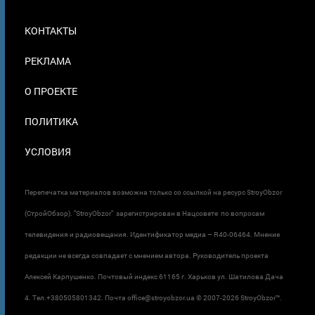
МЕНЮ
КОНТАКТЫ
В
ПОДВАЛЕ
РЕКЛАМА
О ПРОЕКТЕ
ПОЛИТИКА
УСЛОВИЯ
Перепечатка материалов возможна только со ссылкой на ресурс StroyObzor
(СтройОбзор). "StroyObzor" зарегистрирован в Нацсовете по вопросам
телевидения и радиовещания. Идентификатор медиа – R40-06464. Мнение
редакции не всегда совпадает с мнением автора. Руководитель проекта
Алексей Карпушенко. Почтовый индекс 61165 г. Харьков ул. Шатилова Дача
4. Тел.+380505801342. Почта office@stroyobzor.ua © 2007-
2026 StroyObzor™.