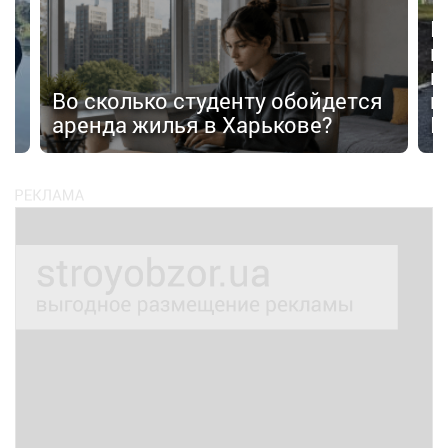
В
в
п
Во сколько студенту обойдется
п
аренда жилья в Харькове?
К