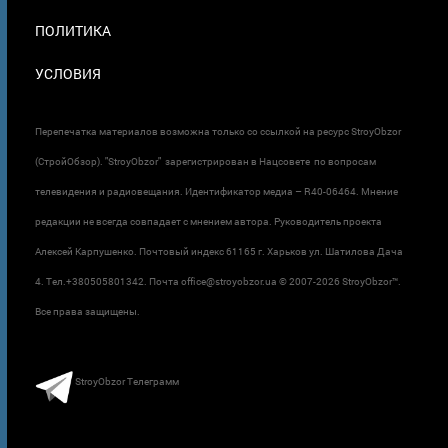
ПОЛИТИКА
УСЛОВИЯ
Перепечатка материалов возможна только со ссылкой на ресурс StroyObzor
(СтройОбзор). "StroyObzor" зарегистрирован в Нацсовете по вопросам
телевидения и радиовещания. Идентификатор медиа – R40-06464. Мнение
редакции не всегда совпадает с мнением автора. Руководитель проекта
Алексей Карпушенко. Почтовый индекс 61165 г. Харьков ул. Шатилова Дача
4. Тел.+380505801342. Почта office@stroyobzor.ua © 2007-
2026 StroyObzor™.
Все права защищены.
StroyObzor Телеграмм