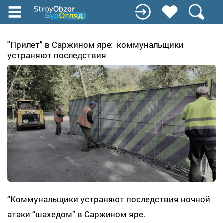
Перейти
к
основному
содержанию
"Прилет" в Саржином яре: коммунальщики
устраняют последствия
“Коммунальщики устраняют последствия ночной
атаки “шахедом” в Саржином яре.