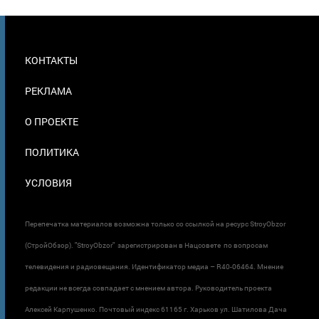
МЕНЮ
КОНТАКТЫ
В
ПОДВАЛЕ
РЕКЛАМА
О ПРОЕКТЕ
ПОЛИТИКА
УСЛОВИЯ
Перепечатка материалов возможна только со ссылкой на ресурс StroyObzor
(СтройОбзор). "StroyObzor" зарегистрирован в Нацсовете по вопросам
телевидения и радиовещания. Идентификатор медиа – R40-06464. Мнение
редакции не всегда совпадает с мнением автора. Руководитель проекта
Алексей Карпушенко. Почтовый индекс 61165 г. Харьков ул. Шатилова Дача