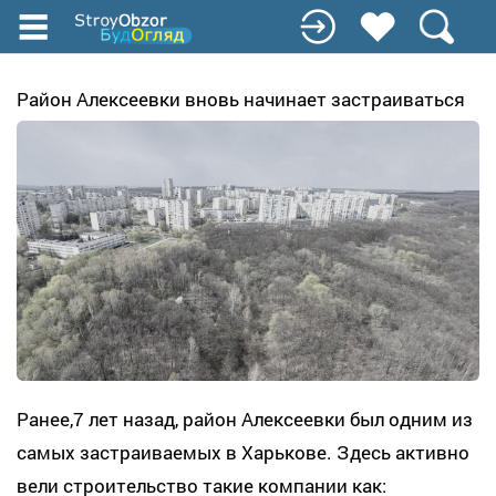
Перейти
к
основному
содержанию
Район Алексеевки вновь начинает застраиваться
Ранее,7 лет назад, район Алексеевки был одним из
самых застраиваемых в Харькове. Здесь активно
вели строительство такие компании как: