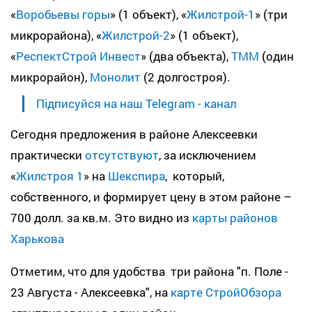
«
Воробьевы горы
» (1 объект), «
Жилстрой-1
» (три
микрорайона), «
Жилстрой-2
» (1 объект),
«
РеспектСтрой Инвест
» (два объекта),
ТММ
(один
микрорайон),
Монолит
(2 долгостроя).
Підписуйся на наш Telegram - канал
Сегодня предложения в районе Алексеевки
практически
отсутствуют
, за исключением
«
Жилстроя 1
» на
Шекспира
, который,
собственного, и формирует цену в этом районе –
700 долл. за кв.м. Это видно из
карты районов
Харькова
Отметим, что для удобства три района "п. Поле -
23 Августа - Алексеевка", на
карте СтройОбзора