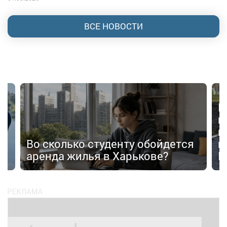
ВСЕ НОВОСТИ
В
в
п
Во сколько студенту обойдется
п
аренда жилья в Харькове?
К