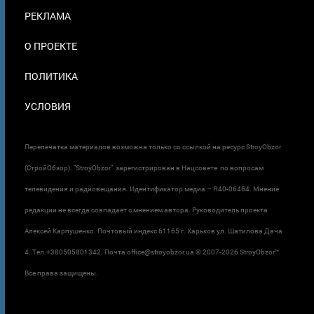
ПОДВАЛЕ
РЕКЛАМА
О ПРОЕКТЕ
ПОЛИТИКА
УСЛОВИЯ
Перепечатка материалов возможна только со ссылкой на ресурс StroyObzor
(СтройОбзор). "StroyObzor" зарегистрирован в Нацсовете по вопросам
телевидения и радиовещания. Идентификатор медиа – R40-06464. Мнение
редакции не всегда совпадает с мнением автора. Руководитель проекта
Алексей Карпушенко. Почтовый индекс 61165 г. Харьков ул. Шатилова Дача
4. Тел.+380505801342. Почта office@stroyobzor.ua © 2007-
2026 StroyObzor™.
Все права защищены.