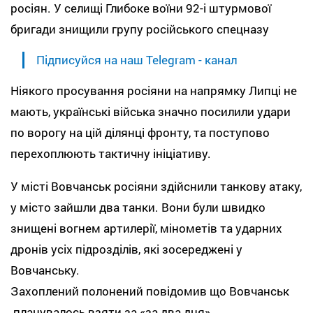
росіян. У селищі Глибоке воїни 92-і штурмової
бригади знищили групу російського спецназу
Підписуйся на наш Telegram - канал
Ніякого просування росіяни на напрямку Липці не
мають, українські війська значно посилили удари
по ворогу на цій ділянці фронту, та поступово
перехоплюють тактичну ініціативу.
У місті Вовчанськ росіяни здійснили танкову атаку,
у місто зайшли два танки. Вони були швидко
знищені вогнем артилерії, мінометів та ударних
дронів усіх підрозділів, які зосереджені у
Вовчанську.
Захоплений полонений повідомив що Вовчанськ
планувалось взяти за «за два дня».