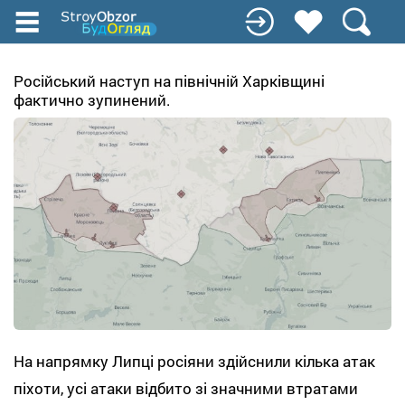
Перейти
к
основному
содержанию
Російський наступ на північній Харківщині
фактично зупинений.
На напрямку Липці росіяни здійснили кілька атак
піхоти, усі атаки відбито зі значними втратами