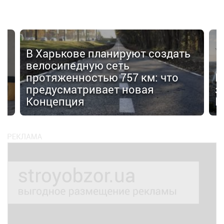
В Харькове планируют создать
велосипедную сеть
протяженностью 757 км: что
В
я
предусматривает новая
з
Концепция
F