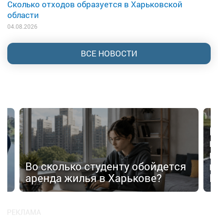
Сколько отходов образуется в Харьковской
области
04.08.2026
ВСЕ НОВОСТИ
В
в
п
Во сколько студенту обойдется
п
аренда жилья в Харькове?
К