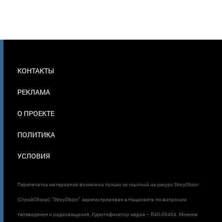
МЕНЮ
КОНТАКТЫ
В
ПОДВАЛЕ
РЕКЛАМА
О ПРОЕКТЕ
ПОЛИТИКА
УСЛОВИЯ
Перепечатка материалов возможна только со ссылкой на ресурс StroyObzor
(СтройОбзор). "StroyObzor" зарегистрирован в Нацсовете по вопросам
телевидения и радиовещания. Идентификатор медиа – R40-06464. Мнение