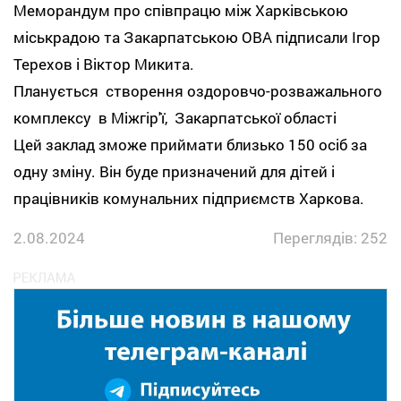
Меморандум про співпрацю між Харківською
міськрадою та Закарпатською ОВА підписали Ігор
Терехов і Віктор Микита.
Планується створення оздоровчо-розважального
комплексу в Міжгір'ї, Закарпатської області
Цей заклад зможе приймати близько 150 осіб за
одну зміну. Він буде призначений для дітей і
працівників комунальних підприємств Харкова.
2.08.2024
Переглядів: 252