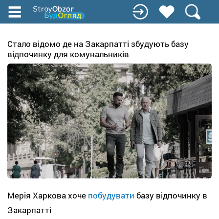
Перейти
к
основному
содержанию
Стало відомо де на Закарпатті збудують базу
відпочинку для комунальників
Мерія Харкова хоче
побудувати
базу відпочинку в
Закарпатті