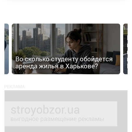
В
в
п
Во сколько студенту обойдется
п
аренда жилья в Харькове?
К