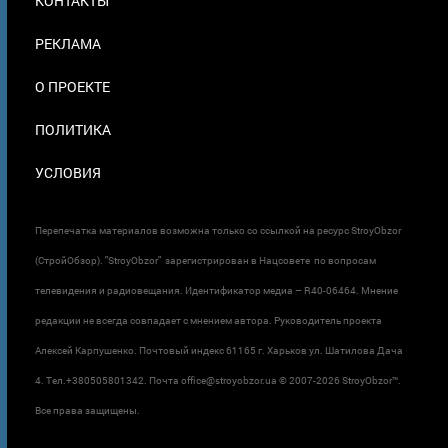
КОНТАКТЫ
В
ПОДВАЛЕ
РЕКЛАМА
О ПРОЕКТЕ
ПОЛИТИКА
УСЛОВИЯ
Перепечатка материалов возможна только со ссылкой на ресурс StroyObzor
(СтройОбзор). "StroyObzor" зарегистрирован в Нацсовете по вопросам
телевидения и радиовещания. Идентификатор медиа – R40-06464. Мнение
редакции не всегда совпадает с мнением автора. Руководитель проекта
Алексей Карпушенко. Почтовый индекс 61165 г. Харьков ул. Шатилова Дача
4. Тел.+380505801342. Почта office@stroyobzor.ua © 2007-
2026 StroyObzor™.
Все права защищены.