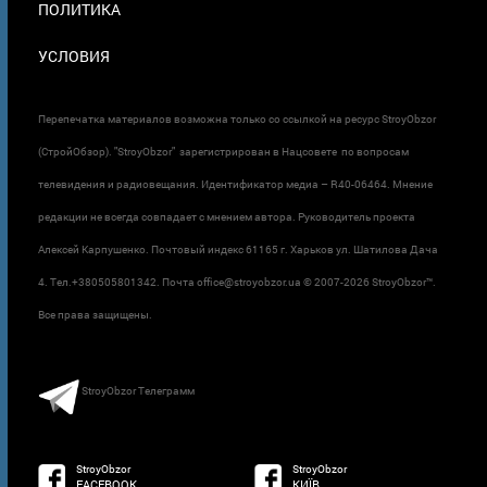
ПОЛИТИКА
УСЛОВИЯ
Перепечатка материалов возможна только со ссылкой на ресурс StroyObzor
(СтройОбзор). "StroyObzor" зарегистрирован в Нацсовете по вопросам
телевидения и радиовещания. Идентификатор медиа – R40-06464. Мнение
редакции не всегда совпадает с мнением автора. Руководитель проекта
Алексей Карпушенко. Почтовый индекс 61165 г. Харьков ул. Шатилова Дача
4. Тел.+380505801342. Почта office@stroyobzor.ua © 2007-
2026 StroyObzor™.
Все права защищены.
StroyObzor Телеграмм
StroyObzor
StroyObzor
FACEBOOK
КИЇВ