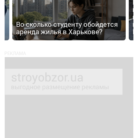
В
в
п
Во сколько студенту обойдется
п
аренда жилья в Харькове?
К