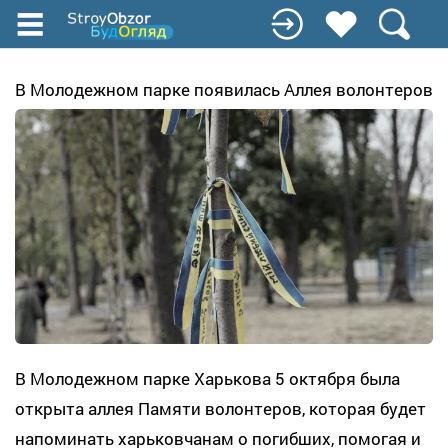
Перейти
к
основному
содержанию
В Молодежном парке появилась Аллея волонтеров
В Молодежном парке Харькова 5 октября была
открыта аллея Памяти волонтеров, которая будет
напоминать харьковчанам о погибших, помогая и