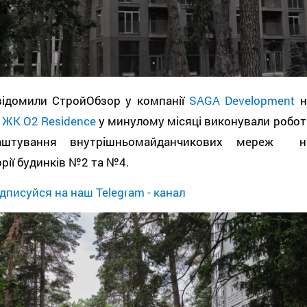
відомили СтройОбзор у компанії
SAGA Development
н
і
ЖК О2 Residence
у минулому місяці виконували робот
аштування внутрішньомайданчикових мереж н
рії будинків №2 та №4.
дписуйся на наш Telegram - канал