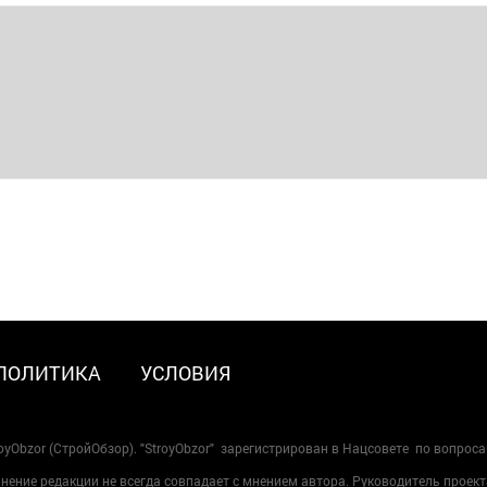
ПОЛИТИКА
УСЛОВИЯ
oyObzor (СтройОбзор). "StroyObzor" зарегистрирован в Нацсовете по вопрос
ение редакции не всегда совпадает с мнением автора. Руководитель проект