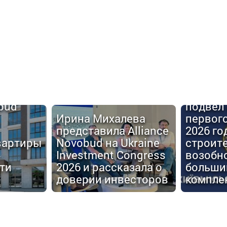
Киевго
obud
подвел 
Ирина Михалева
первог
представила Alliance
2026 го
вартиры
Novobud на Ukraine
строит
Investment Congress
возобн
ти
2026 и рассказала о
больши
доверии инвесторов
компле