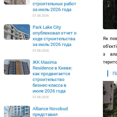
строительных работ
за июль 2026 года
07.08.2026
Park Lake City
опубликовал отчет о
Як по
ходе строительства
за июль 2026 года
об'єкт
07.08.2026
з вл
терито
ЖК Maxima
Residence в Киеве:
Пі
как продвигается
строительство
бизнес-класса в
июле 2026 года
07.08.2026
Alliance Novobud
представил