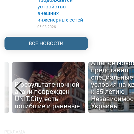
устройство
внешних
инженерных сетей
05.08.2026
ВСЕ НОВОСТИ
Alliance Nov
представил
специальные
В результате ночной
условия на к
атаки поврежден
к 35-летию
UNIT.City, есть
Независимос
погибшие и раненые
Украины