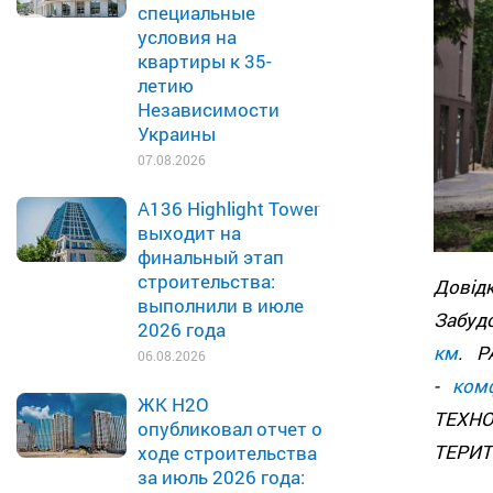
специальные
условия на
квартиры к 35-
летию
Независимости
Украины
07.08.2026
A136 Highlight Tower
выходит на
финальный этап
строительства:
Дові
выполнили в июле
Забуд
2026 года
км
. 
06.08.2026
-
ком
ЖК H2O
ТЕХНО
опубликовал отчет о
ТЕРИТО
ходе строительства
за июль 2026 года: