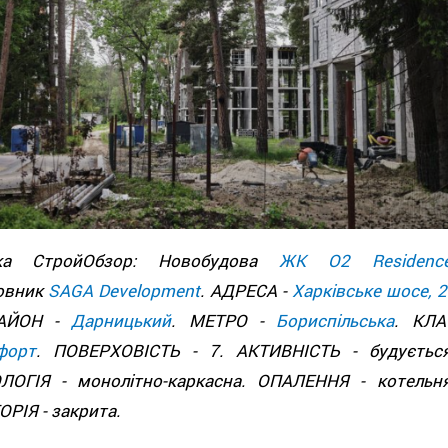
дка СтройОбзор: Новобудова
ЖК О2 Residenc
овник
SAGA Development
. АДРЕСА -
Харківське шосе, 2
РАЙОН -
Дарницький
. МЕТРО -
Бориспільська
. КЛА
форт
. ПОВЕРХОВІСТЬ - 7. АКТИВНІСТЬ - будується
ЛОГІЯ - монолітно-каркасна. ОПАЛЕННЯ - котельня
РІЯ - закрита.